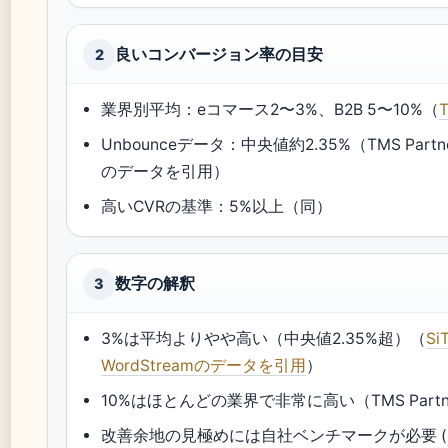
良いコンバージョン率の目安
2
業界別平均：eコマース2〜3%、B2B 5〜10%（
T
Unbounceデータ：中央値約2.35%（TMS Partne
のデータを引用）
高いCVRの基準：5%以上（同）
数字の解釈
3
3%は平均よりやや高い（中央値2.35%超）（
Si
WordStreamのデータを引用
）
10%はほとんどの業界で非常に高い（TMS Partn
改善余地の見極めには自社ベンチマークが必要 (