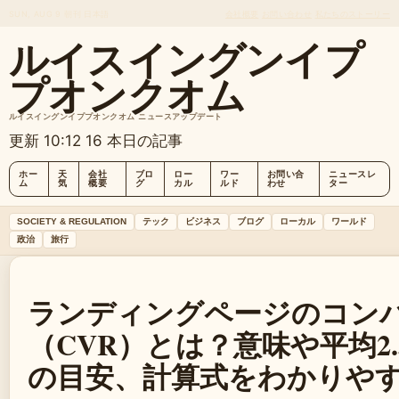
SUN, AUG 9
朝刊
日本語
会社概要
お問い合わせ
私たちのストーリー
ルイスイングンイプ
プオンクオム
ルイスイングンイププオンクオム ニュースアップデート
更新 10:12
16 本日の記事
ホー
天
会社
ブロ
ロー
ワー
お問い合
ニュースレ
ム
気
概要
グ
カル
ルド
わせ
ター
SOCIETY & REGULATION
テック
ビジネス
ブログ
ローカル
ワールド
政治
旅行
ランディングページのコン
（CVR）とは？意味や平均2.
の目安、計算式をわかりや