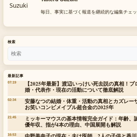
毎日、事実に基づく報道を継続的な編集チェッ
検索
最新記事
【2025年最新】渡辺いっけい死去説の真相！
07:19
婚・代表作・現在の活動について徹底解説
安藤なつの結婚・体重・活動の真相とカズレー
02:34
お笑いコンビメイプル超合金の2025年
ミッキーマウスの基本情報完全ガイド：年齢、
21:45
優年収、指が4本の理由、中国展開も解説
中野美奈子の現在：夫は医師、2人の子供と香
16:53