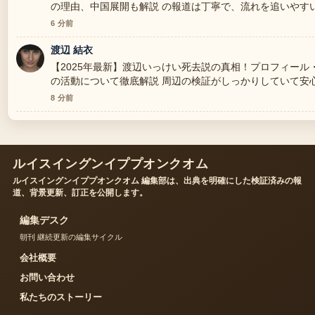
の理由、中国展開も解説 の報道は丁寧で、流れを追いやす
6 分前
渡辺 結衣
【2025年最新】渡辺いっけい死去説の真相！プロフィール
の活動について徹底解説 周辺の検証がしっかりしていて安
8 分前
ルイスイングンイププオンクオム
ルイスイングンイププオンクオム 編集部は、出典を明確にした検証済みの報
道、背景更新、訂正を公開します。
編集デスク
朝刊 継続更新の編集サイクル
会社概要
お問い合わせ
私たちのストーリー