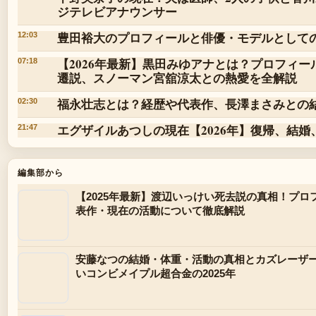
ジテレビアナウンサー
豊田裕大のプロフィールと俳優・モデルとして
12:03
【2026年最新】黒田みゆアナとは？プロフィ
07:18
遷説、スノーマン宮舘涼太との熱愛を全解説
福永壮志とは？経歴や代表作、長澤まさみとの
02:30
エグザイルあつしの現在【2026年】復帰、結婚
21:47
編集部から
【2025年最新】渡辺いっけい死去説の真相！プ
表作・現在の活動について徹底解説
安藤なつの結婚・体重・活動の真相とカズレーザ
いコンビメイプル超合金の2025年