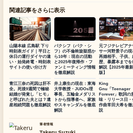
関連記事をさらに表示
山陽本線 広島駅 下り
パクシフ（パク・シ
元フジテレビアナ
時刻表ガイド｜平日と
フ）の不倫斡旋疑惑か
サー河野景子の現
休日の運行ダイヤの違
ら10年：現在の活動
再婚相手、子供、
い・始発終電・時刻表
と2025年復帰作・フ
歴、暴露本までを
サイトの使い分け方
ァンミーティング情報
解説【2025年最
を徹底解説
版】
青江三奈の死因は肝不
井上康生の現在：東海
King
全。死後9週間で極秘
大学教授・JUDOs理
Gnu「Teenager
結婚が発覚し「ヒモ」
事長、五輪金メダリス
Forever」歌詞の
と呼ばれた夫とは？遺
トから指導者へ、家族
味・リリース日・
産相続問題も徹底解説
やスキャンダルを徹底
作曲常田大希を徹
解説
説
筆者情報
Takeru Suzuki