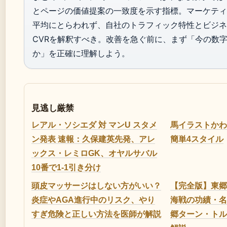
とページの価値提案の一致度を示す指標。マーケティ
平均にとらわれず、自社のトラフィック特性とビジネ
CVRを解釈すべき。改善を急ぐ前に、まず「今の数
か」を正確に理解しよう。
見逃し厳禁
レアル・ソシエダ 対 マンU スタメ
馬イラストかわ
ン発表 速報：久保建英先発、アレ
簡単4スタイル
ックス・レミロGK、オヤルサバル
10番で1-1引き分け
頭皮マッサージはしない方がいい？
【完全版】東郷
炎症やAGA進行中のリスク、やり
海戦の功績・名
すぎ危険と正しい方法を医師が解説
郷ターン・トル