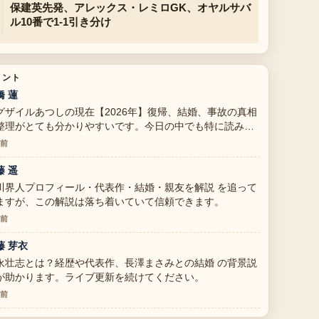
保建英先発、アレックス・レミロGK、オヤルサバ
ル10番で1-1引き分け
メント
橋 蓮
グザイルあつしの現在【2026年】復帰、結婚、事故の真相
整理がとても分かりやすいです。今日の中でも特に読みや
いです。
分前
藤 遥
川界人プロフィール・代表作・結婚・親友を解説 を追って
ますが、この解説は落ち着いていて信頼できます。
分前
藤 芽衣
永壮志とは？経歴や代表作、長澤まさみとの結婚 の背景説
が助かります。ライブ更新を続けてください。
分前