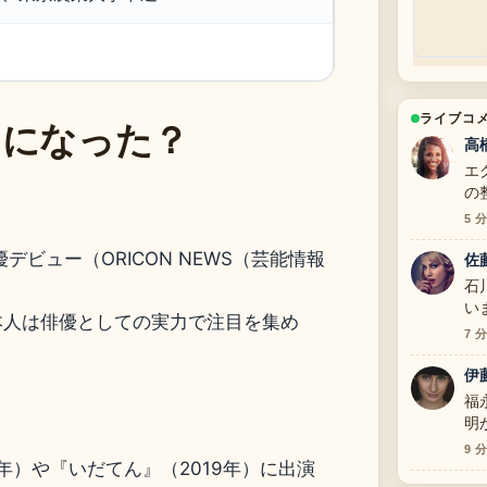
ライブコ
名になった？
高
エ
の
す
5 
デビュー（ORICON NEWS（芸能情報
佐
石
い
本人は俳優としての実力で注目を集め
7 
伊
福
明
9 
3年）や『いだてん』（2019年）に出演