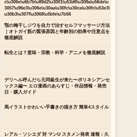
c\u306e\u6b7b\u89d2\u3001\u53d6\u308a\u56de\u
3057\u96e3\u306e\u30aa\u30fc\u30ca\u30fc\u53e3\
u30b3\u307f\u3068\u5bfe\u7b56
顎の梅干しジワを自力で治すセルフマッサージ方法
｜オトガイ筋の緊張原因と年齢別の効果や注意点を
徹底解説
転生とは？意味・宗教・科学・アニメを徹底解説
デリヘル呼んだら元同級生が来た〜ポリネシアンセ
ックス編〜 エロ漫画のあらすじ・作品情報・発売
日・購入ガイド
馬イラストかわいい手書きの描き方 簡単4スタイル
レアル・ソシエダ 対 マンU スタメン発表 速報：久