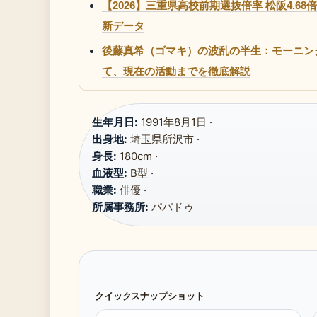
【2026】三重県高校前期選抜倍率 松阪4.68
新データ
後藤真希（ゴマキ）の波乱の半生：モーニン
て、現在の活動までを徹底解説
生年月日:
1991年8月1日 ·
出身地:
埼玉県所沢市 ·
身長:
180cm ·
血液型:
B型 ·
職業:
俳優 ·
所属事務所:
パパドゥ
クイックスナップショット