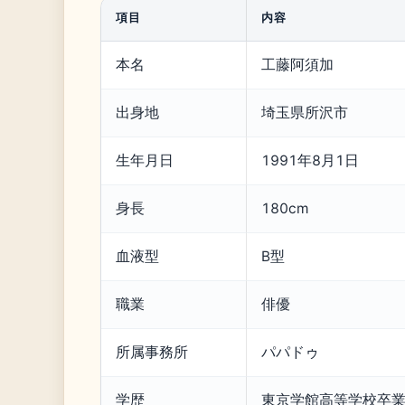
項目
内容
本名
工藤阿須加
出身地
埼玉県所沢市
生年月日
1991年8月1日
身長
180cm
血液型
B型
職業
俳優
所属事務所
パパドゥ
学歴
東京学館高等学校卒