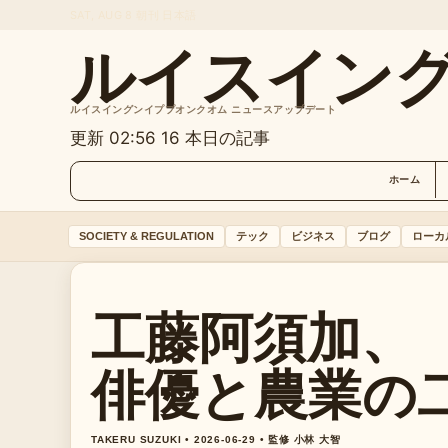
SAT, AUG 8
朝刊
日本語
ルイスイン
ルイスイングンイププオンクオム ニュースアップデート
更新 02:56
16 本日の記事
ホーム
SOCIETY & REGULATION
テック
ビジネス
ブログ
ローカ
工藤阿須加、
俳優と農業の
TAKERU SUZUKI • 2026-06-29 • 監修 小林 大智