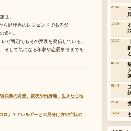
21:47
加は、
頃から野球界のレジェンドである父・
17:03
の道へ。
、テレビ番組でもその実践を発信している。
12:10
、そして気になる年収や恋愛事情までを、
07:37
02:41
残留決断の背景、親友や出身地、生きた心地
21:43
16:54
コロナ？アレルギーとの見分け方や症状の