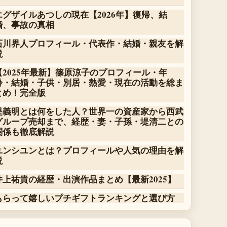
エグザイルあつしの現在【2026年】復帰、結
婚、事故の真相
石川界人プロフィール・代表作・結婚・親友を解
説
【2025年最新】篠原涼子のプロフィール・年
齢・結婚・子供・別居・熱愛・現在の活動を総ま
とめ！完全版
堤義明とは何をした人？世界一の資産家から西武
グループ売却まで、経歴・妻・子孫・堤清二との
関係も徹底解説
ユンシユンとは？プロフィールや人気の理由を解
説
井上祐貴の経歴・出演作品まとめ【最新2025】
もらって嬉しいプチギフトランキングと選び方