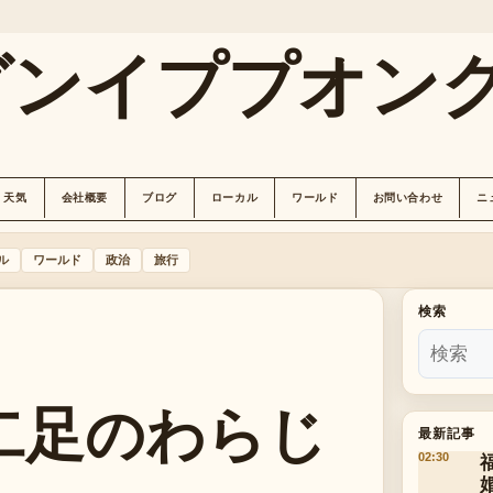
グンイププオン
天気
会社概要
ブログ
ローカル
ワールド
お問い合わせ
ニ
ル
ワールド
政治
旅行
検索
二足のわらじ
最新記事
02:30