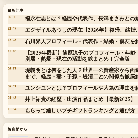
最新記事
福永壮志とは？経歴や代表作、長澤まさみとの
02:30
エグザイルあつしの現在【2026年】復帰、結婚
21:47
石川界人プロフィール・代表作・結婚・親友を
17:03
【2025年最新】篠原涼子のプロフィール・年齢
12:10
別居・熱愛・現在の活動を総まとめ！完全版
堤義明とは何をした人？世界一の資産家から西
07:37
まで、経歴・妻・子孫・堤清二との関係も徹底
ユンシユンとは？プロフィールや人気の理由を
02:41
井上祐貴の経歴・出演作品まとめ【最新2025】
21:43
もらって嬉しいプチギフトランキングと選び方
16:54
編集部から