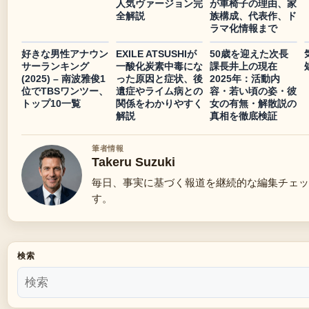
人気ヴァージョン完
が車椅子の理由、家
全解説
族構成、代表作、ド
ラマ化情報まで
好きな男性アナウン
EXILE ATSUSHIが
50歳を迎えた次長
サーランキング
一酸化炭素中毒にな
課長井上の現在
(2025) – 南波雅俊1
った原因と症状、後
2025年：活動内
位でTBSワンツー、
遺症やライム病との
容・若い頃の姿・彼
トップ10一覧
関係をわかりやすく
女の有無・解散説の
解説
真相を徹底検証
筆者情報
Takeru Suzuki
毎日、事実に基づく報道を継続的な編集チェッ
す。
検索