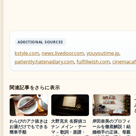
ADDITIONAL SOURCES
kstyle.com
,
news.livedoor.com
,
youyoutime.jp
,
patiently.hatenadiary.com
,
fulfillwish.com
,
cinemacaf
関連記事をさらに表示
わらびのアク抜きは
大野克夫 名探偵コ
岸田奈美のプロフィ
お湯だけでもできる
ナン メイン・テー
ールを徹底解説！結
簡単手順
マ – 歌詞・楽譜・
婚相手の正体、母親