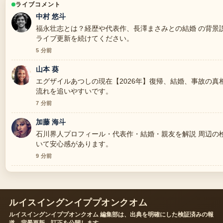
ライブコメント
中村 悠斗
福永壮志とは？経歴や代表作、長澤まさみとの結婚 の背景
ライブ更新を続けてください。
5 分前
山本 葵
エグザイルあつしの現在【2026年】復帰、結婚、事故の真
流れを追いやすいです。
7 分前
加藤 海斗
石川界人プロフィール・代表作・結婚・親友を解説 周辺の
いて安心感があります。
9 分前
ルイスイングンイププオンクオム
ルイスイングンイププオンクオム 編集部は、出典を明確にした検証済みの報