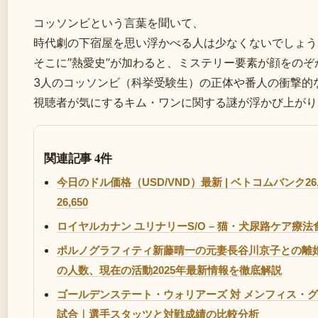
コッソンビという言葉を聞いて、
時代劇の下宿屋を思い浮かべる人は少なくないでしょう
そこに”熱愛史”が加わると、ミステリー要素が顔をのぞ
3人のコッソンビ（科挙受験生）の正体や番人の衝撃的
視聴者が気にするキム・ワンに関する謎が浮かび上がり
関連記事 4件
今日のドル価格（USD/VND）最新 | ベトコムバンク26,
26,650
ロイヤルカナン ユリナリーS/O – 猫・犬尿路ケア療
ポルノグラフィティ新藤晴一の元妻長谷川京子との離
の人数、現在の活動2025年最新情報を徹底解説
ゴールデンステート・ウォリアーズ 対 メンフィス・
試合｜選手スタッツと対戦成績の比較分析