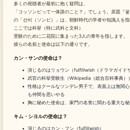
多くの視聴者が最初に抱く疑問は、
「コッソンビって一体誰のこと？」でしょう。原題『꽃
の「선비（ソンビ）」は、朝鮮時代の学者や知識人を指
ここでは科挙（特に武科と文科）
受験のために二花院に集まった3人の青年を指します。
彼らの名前と使命は以下の通りです。
カン・サンの使命は？
演じるのはリョウン（fulfillwish（ドラマガイ
武官の科挙受験生（Wikipedia（総合百科事典）
性格はクールなツンデレ男子で、表面上は無関心
も仲間を思いやる
胸に秘めた使命は、家門の名誉に関わる重大な秘
キム・シヨルの使命は？
演じるのはカン・フン（fulfillwish）