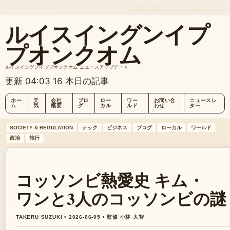
SAT, AUG 8
朝刊
日本語
会社概要
お問い合わせ
私たちのストーリー
ルイスイングンイプ
プオンクオム
ルイスイングンイププオンクオム ニュースアップデート
更新 04:03
16 本日の記事
ホー
天
会社
ブロ
ロー
ワー
お問い合
ニュースレ
ム
気
概要
グ
カル
ルド
わせ
ター
SOCIETY & REGULATION
テック
ビジネス
ブログ
ローカル
ワールド
政治
旅行
コッソンビ熱愛史 キム・
ワンと3人のコッソンビの謎
TAKERU SUZUKI • 2026-06-05 • 監修 小林 大智