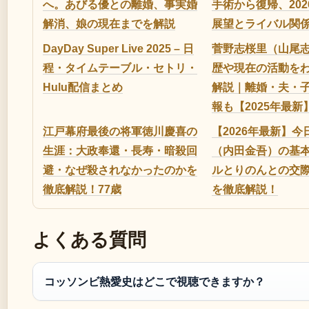
へ。あびる優との離婚、事実婚
手術から復帰、20
解消、娘の現在までを解説
展望とライバル関
DayDay Super Live 2025 – 日
菅野志桜里（山尾
程・タイムテーブル・セトリ・
歴や現在の活動を
Hulu配信まとめ
解説｜離婚・夫・
報も【2025年最新
江戸幕府最後の将軍徳川慶喜の
【2026年最新】
生涯：大政奉還・長寿・暗殺回
（内田金吾）の基
避・なぜ殺されなかったのかを
ルとりのんとの交
徹底解説！77歳
を徹底解説！
よくある質問
コッソンビ熱愛史はどこで視聴できますか？