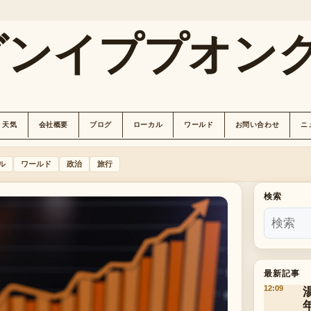
グンイププオン
天気
会社概要
ブログ
ローカル
ワールド
お問い合わせ
ニ
ル
ワールド
政治
旅行
検索
最新記事
12:09