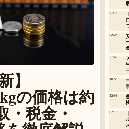
07:19
02:34
21:45
最新】
16:53
kgの価格は約
12:03
買取・税金・
07:18