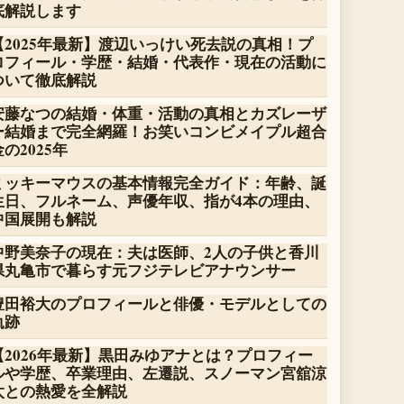
底解説します
【2025年最新】渡辺いっけい死去説の真相！プ
ロフィール・学歴・結婚・代表作・現在の活動に
ついて徹底解説
安藤なつの結婚・体重・活動の真相とカズレーザ
ー結婚まで完全網羅！お笑いコンビメイプル超合
金の2025年
ミッキーマウスの基本情報完全ガイド：年齢、誕
生日、フルネーム、声優年収、指が4本の理由、
中国展開も解説
中野美奈子の現在：夫は医師、2人の子供と香川
県丸亀市で暮らす元フジテレビアナウンサー
豊田裕大のプロフィールと俳優・モデルとしての
軌跡
【2026年最新】黒田みゆアナとは？プロフィー
ルや学歴、卒業理由、左遷説、スノーマン宮舘涼
太との熱愛を全解説