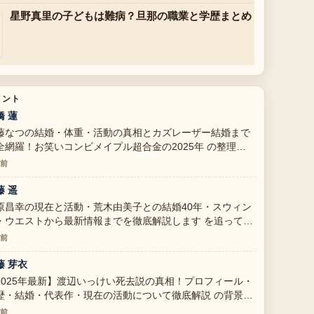
星野真里の子どもは難病？旦那の職業と学歴まとめ
メント
橋 蓮
藤なつの結婚・体重・活動の真相とカズレーザー結婚まで
全網羅！お笑いコンビメイプル超合金の2025年 の整理が
ても分かりやすいです。今日の中でも特に読みやすいで
分前
。
藤 遥
原昌幸の現在と活動・荒木由美子との結婚40年・スウィン
・ウエストから最新情報までを徹底解説します を追ってい
すが、この解説は落ち着いていて信頼できます。
分前
藤 芽衣
2025年最新】渡辺いっけい死去説の真相！プロフィール・
歴・結婚・代表作・現在の活動について徹底解説 の背景説
が助かります。ライブ更新を続けてください。
分前