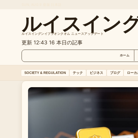
SUN, AUG 9
昼版
日本語
ルイスイン
ルイスイングンイププオンクオム ニュースアップデート
更新 12:43
16 本日の記事
ホーム
SOCIETY & REGULATION
テック
ビジネス
ブログ
ローカ