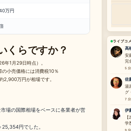
40万円
倍
ライブコ
いくらですか？
高
安
完
26年1月29日時点）。
と
5 
実際の小売価格には消費税10％
す
2,900万円が相場です。
佐
湯
グ
ま
7 
金市場の国際相場をベースに各業者が営
伊
【
学
25,354円でした。
明
9 