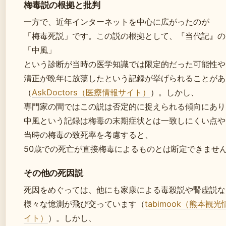
梅毒説の根拠と批判
一方で、近年インターネットを中心に広がったのが
「梅毒死説」です。この説の根拠として、『当代記』の
「中風」
という診断が当時の医学知識では限定的だった可能性や
清正が晩年に放蕩したという記録が挙げられることがあ
（
AskDoctors（医療情報サイト）
）。しかし、
専門家の間ではこの説は否定的に捉えられる傾向にあり
中風という記録は梅毒の末期症状とは一致しにくい点や
当時の梅毒の致死率を考慮すると、
50歳での死亡が直接梅毒によるものとは断定できませ
その他の死因説
死因をめぐっては、他にも家康による毒殺説や腎虚説な
様々な憶測が飛び交っています（
tabimook（熊本観
イト）
）。しかし、