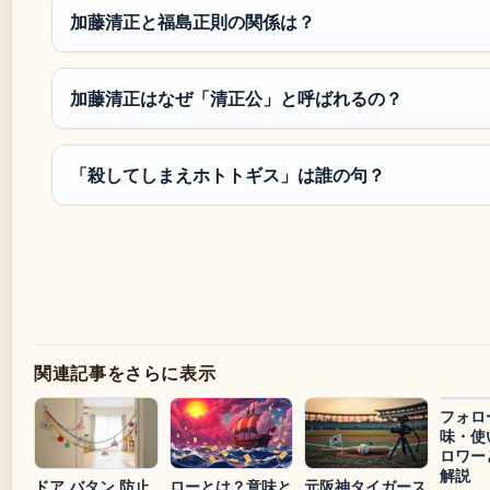
加藤清正と福島正則の関係は？
加藤清正はなぜ「清正公」と呼ばれるの？
「殺してしまえホトトギス」は誰の句？
関連記事をさらに表示
フォロ
味・使
ロワー
解説
ドア バタン 防止
ローとは？意味と
元阪神タイガース