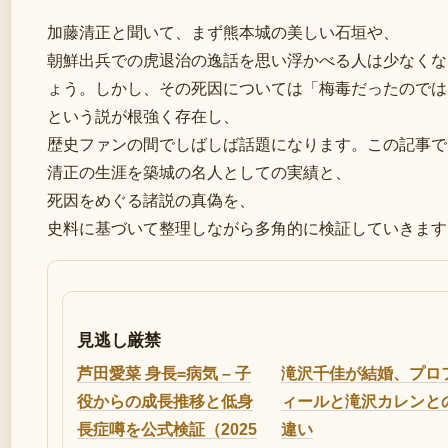
加藤清正と聞いて、まず熊本城の美しい石垣や、
朝鮮出兵での虎退治の逸話を思い浮かべる人は少なくな
ょう。しかし、その死因については「梅毒だったのでは
という説が根強く存在し、
歴史ファンの間でしばしば話題になります。この記事で
清正の生涯を築城の名人としての実績と、
死因をめぐる諸説の真偽を、
史料に基づいて整理しながら多角的に検証していきます
見逃し厳禁
芦田愛菜 身長=病気 – 子
滝沢千佳が結婚、プロ
役からの成長推移と低身
ィールと滝沢カレンと
長症噂を公式検証（2025
違い