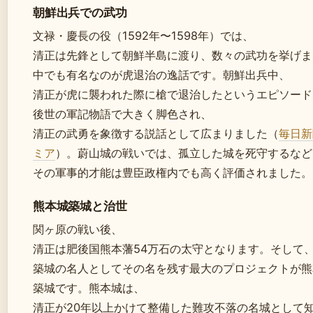
朝鮮出兵での武功
文禄・慶長の役（1592年〜1598年）では、
清正は先鋒として朝鮮半島に渡り、数々の武功を挙げま
中でも有名なのが虎退治の逸話です。朝鮮出兵中、
清正が虎に襲われた際に槍で退治したというエピソード
後世の軍記物語で大きく脚色され、
清正の武勇を象徴する説話として広まりました（
毎日新
ミア
）。蔚山城の戦いでは、孤立した城を死守するなど
その軍事的才能は豊臣政権内でも高く評価されました。
熊本城築城と治世
関ヶ原の戦い後、
清正は肥後国熊本藩54万石の太守となります。そして
築城の名人としてその名を残す最大のプロジェクトが熊
築城です。熊本城は、
清正が20年以上かけて整備した難攻不落の名城として