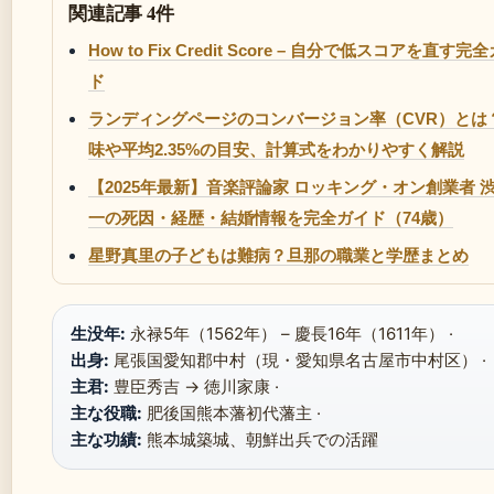
関連記事 4件
How to Fix Credit Score – 自分で低スコアを直す完
ド
ランディングページのコンバージョン率（CVR）とは
味や平均2.35%の目安、計算式をわかりやすく解説
【2025年最新】音楽評論家 ロッキング・オン創業者 
一の死因・経歴・結婚情報を完全ガイド（74歳）
星野真里の子どもは難病？旦那の職業と学歴まとめ
生没年:
永禄5年（1562年） – 慶長16年（1611年） ·
出身:
尾張国愛知郡中村（現・愛知県名古屋市中村区） ·
主君:
豊臣秀吉 → 徳川家康 ·
主な役職:
肥後国熊本藩初代藩主 ·
主な功績:
熊本城築城、朝鮮出兵での活躍