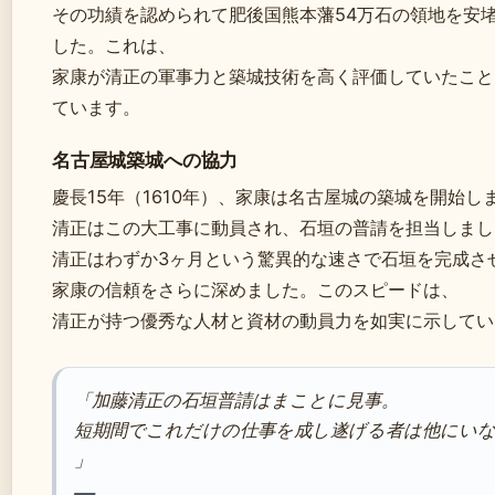
その功績を認められて肥後国熊本藩54万石の領地を安
した。これは、
家康が清正の軍事力と築城技術を高く評価していたこと
ています。
名古屋城築城への協力
慶長15年（1610年）、家康は名古屋城の築城を開始し
清正はこの大工事に動員され、石垣の普請を担当しまし
清正はわずか3ヶ月という驚異的な速さで石垣を完成さ
家康の信頼をさらに深めました。このスピードは、
清正が持つ優秀な人材と資材の動員力を如実に示してい
「加藤清正の石垣普請はまことに見事。
短期間でこれだけの仕事を成し遂げる者は他にい
」
—