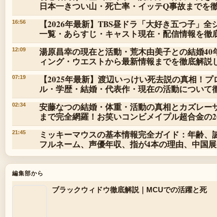
日本一きつい山・死亡率・イッテQ事故までを
【2026年最新】TBS昼ドラ「大好き五つ子」全
16:56
一覧・あらすじ・キャスト現在・配信情報を徹
湯原昌幸の現在と活動・荒木由美子との結婚40
12:09
ィング・ウエストから最新情報までを徹底解説
【2025年最新】渡辺いっけい死去説の真相！プ
07:19
ル・学歴・結婚・代表作・現在の活動について
安藤なつの結婚・体重・活動の真相とカズレー
02:34
まで完全網羅！お笑いコンビメイプル超合金の20
ミッキーマウスの基本情報完全ガイド：年齢、
21:45
フルネーム、声優年収、指が4本の理由、中国
編集部から
ブラックウィドウ徹底解説｜MCUでの活躍と死