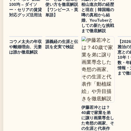
100均 – ダイソ
使い方を徹底解説
桧山進次郎の経歴
ー・セリアの賃貸
【ワンピース・英
と現在｜韓国籍の
対応グッズ活用法
単語】
噂の真相から結
婚、YouTuberと
しての新たな挑戦
まで徹底解説
コウメ太夫の年収
源義経の生涯と伝
【202
や離婚理由、元妻
説を史実で検証
雅治の
は誰か徹底解説
恵との
10年
数・年
情報・
まで徹
伊藤若冲とは？
40歳で家業を弟
に譲り画業専念し
た奇想の画家、そ
の生涯と代表作