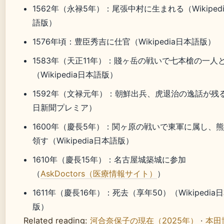
1562年（永禄5年）
：尾張中村に生まれる（Wikiped
語版）
1576年頃
：豊臣秀吉に仕官（Wikipedia日本語版）
1583年（天正11年）
：賤ヶ岳の戦いで七本槍の一人
（Wikipedia日本語版）
1592年（文禄元年）
：朝鮮出兵、虎退治の逸話が残
日新聞プレミア）
1600年（慶長5年）
：関ヶ原の戦いで東軍に属し、
領す（Wikipedia日本語版）
1610年（慶長15年）
：名古屋城築城に参加
（
AskDoctors（医療情報サイト）
）
1611年（慶長16年）
：死去（享年50）（Wikipedia
版）
Related reading:
河合奈保子の現在（2025年）
·
本田