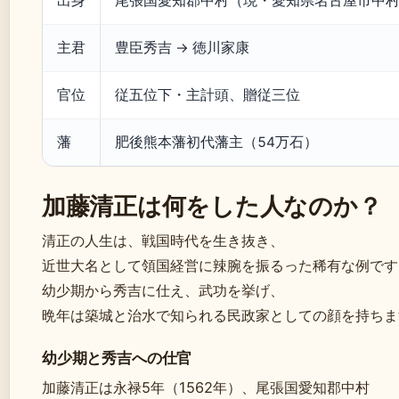
出身
尾張国愛知郡中村（現・愛知県名古屋市中
主君
豊臣秀吉 → 徳川家康
官位
従五位下・主計頭、贈従三位
藩
肥後熊本藩初代藩主（54万石）
加藤清正は何をした人なのか？
清正の人生は、戦国時代を生き抜き、
近世大名として領国経営に辣腕を振るった稀有な例です
幼少期から秀吉に仕え、武功を挙げ、
晩年は築城と治水で知られる民政家としての顔を持ちま
幼少期と秀吉への仕官
加藤清正は永禄5年（1562年）、尾張国愛知郡中村