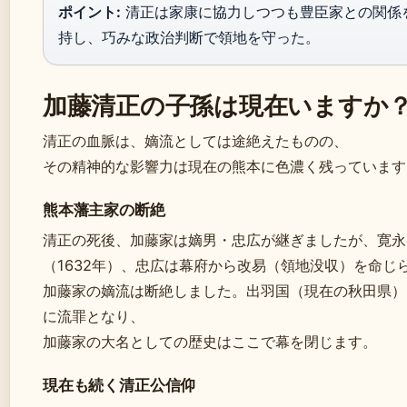
ポイント:
清正は家康に協力しつつも豊臣家との関係
持し、巧みな政治判断で領地を守った。
加藤清正の子孫は現在いますか
清正の血脈は、嫡流としては途絶えたものの、
その精神的な影響力は現在の熊本に色濃く残っています
熊本藩主家の断絶
清正の死後、加藤家は嫡男・忠広が継ぎましたが、寛永
（1632年）、忠広は幕府から改易（領地没収）を命じ
加藤家の嫡流は断絶しました。出羽国（現在の秋田県）
に流罪となり、
加藤家の大名としての歴史はここで幕を閉じます。
現在も続く清正公信仰