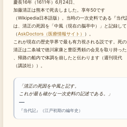
慶長16年（1611年）6月24日、
加藤清正は熊本で死去しました。享年50です
（Wikipedia日本語版）。当時の一次史料である『当代
は、清正の死因を「中風（現在の脳卒中）」と記録して
（
AskDoctors（医療情報サイト）
）。
これが現在の歴史学界で最も有力視される説です。死の
清正は二条城で徳川家康と豊臣秀頼の会見を取り持った
、帰路の船内で体調を崩したと伝わります（週刊現代
（講談社））。
「清正の死因を中風と記す。
これが最も確かな一次史料の記述である。」
—
『当代記』（江戸初期の編年史）