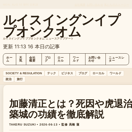
MON, AUG 10
朝刊
日本語
会社概要
お問い合わせ
私たちのストーリー
ルイスイングンイプ
プオンクオム
ルイスイングンイププオンクオム ニュースアップデート
更新 11:13
16 本日の記事
ホー
天
会社
ブロ
ロー
ワー
お問い合
ニュースレ
ム
気
概要
グ
カル
ルド
わせ
ター
SOCIETY & REGULATION
テック
ビジネス
ブログ
ローカル
ワールド
政治
旅行
加藤清正とは？死因や虎退
築城の功績を徹底解説
TAKERU SUZUKI • 2026-06-13 • 監修 高橋 蓮