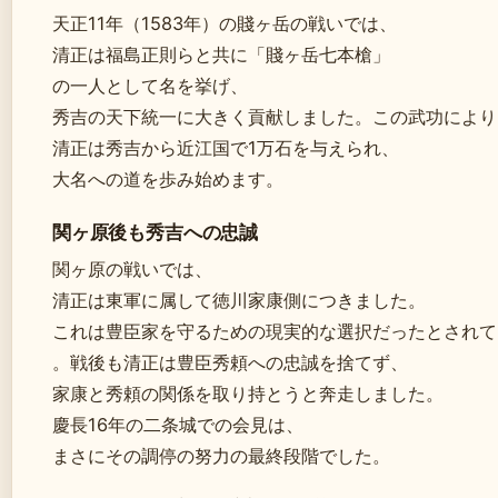
天正11年（1583年）の賤ヶ岳の戦いでは、
清正は福島正則らと共に「賤ヶ岳七本槍」
の一人として名を挙げ、
秀吉の天下統一に大きく貢献しました。この武功により
清正は秀吉から近江国で1万石を与えられ、
大名への道を歩み始めます。
関ヶ原後も秀吉への忠誠
関ヶ原の戦いでは、
清正は東軍に属して徳川家康側につきました。
これは豊臣家を守るための現実的な選択だったとされて
。戦後も清正は豊臣秀頼への忠誠を捨てず、
家康と秀頼の関係を取り持とうと奔走しました。
慶長16年の二条城での会見は、
まさにその調停の努力の最終段階でした。