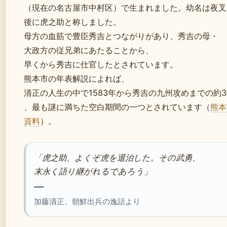
（現在の名古屋市中村区）で生まれました。幼名は夜叉
後に虎之助と称しました。
母方の血筋で豊臣秀吉とつながりがあり、秀吉の母・
大政方の従兄弟にあたることから、
早くから秀吉に仕官したとされています。
熊本市の年表解説によれば、
清正の人生の中で1583年から秀吉の九州攻めまでの約
、最も謎に満ちた空白期間の一つとされています（
熊本
資料
）。
「虎之助、よくぞ虎を退治した。その武勇、
末永く語り継がれるであろう」
—
加藤清正、朝鮮出兵の逸話より