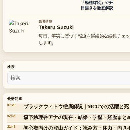
「動植綵絵」や升
目描きを徹底解説
筆者情報
Takeru Suzuki
毎日、事実に基づく報道を継続的な編集チェッ
します。
検索
最新記事
ブラックウィドウ徹底解説｜MCUでの活躍と死
07:26
森下絵理香アナの現在・結婚・学歴・経歴まと
02:34
初心者向けの登山ガイド：読み方・体力・向き
21:43