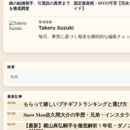
娘の結婚相手、引退説の真実まで
固定資産税・DIYの可否【完全
を徹底調査
イド】
筆者情報
Takeru Suzuki
毎日、事実に基づく報道を継続的な編集チェッ
検索
最新記事
もらって嬉しいプチギフトランキングと選び方
16:54
Snow Man佐久間大介の学歴・兄弟・インス
07:25
【最新】横山典弘騎手を徹底解析！年収・ダノ
02:47