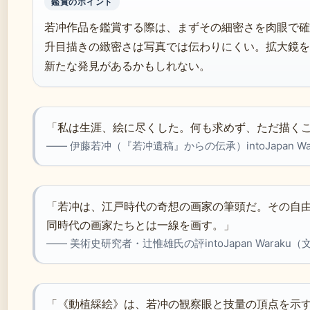
鑑賞のポイント
若冲作品を鑑賞する際は、まずその細密さを肉眼で確
升目描きの緻密さは写真では伝わりにくい。拡大鏡を
新たな発見があるかもしれない。
「私は生涯、絵に尽くした。何も求めず、ただ描く
—— 伊藤若冲（『若冲遺稿』からの伝承）intoJapan W
「若冲は、江戸時代の奇想の画家の筆頭だ。その自
同時代の画家たちとは一線を画す。」
—— 美術史研究者・辻惟雄氏の評intoJapan Waraku
「《動植綵絵》は、若冲の観察眼と技量の頂点を示