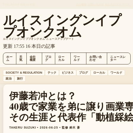
THU, AUG 6
昼版
日本語
会社概要
お問い合わせ
私たちのストーリー
ルイスイングンイプ
プオンクオム
ルイスイングンイププオンクオム ニュースアップデート
更新 17:55
16 本日の記事
ホー
天
会社
ブロ
ロー
ワー
お問い合
ニュースレ
ム
気
概要
グ
カル
ルド
わせ
ター
SOCIETY & REGULATION
テック
ビジネス
ブログ
ローカル
ワールド
政治
旅行
伊藤若冲とは？
40歳で家業を弟に譲り画業
その生涯と代表作「動植綵
TAKERU SUZUKI • 2026-06-25 • 監修 鈴木 蒼