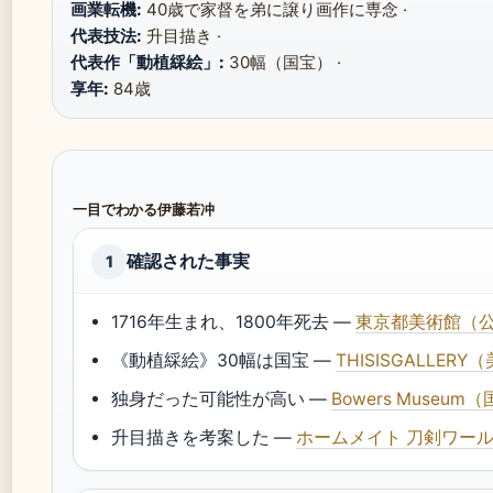
画業転機:
40歳で家督を弟に譲り画作に専念 ·
代表技法:
升目描き ·
代表作「動植綵絵」:
30幅（国宝） ·
享年:
84歳
一目でわかる伊藤若冲
確認された事実
1
1716年生まれ、1800年死去 —
東京都美術館（
《動植綵絵》30幅は国宝 —
THISISGALLE
独身だった可能性が高い —
Bowers Museu
升目描きを考案した —
ホームメイト 刀剣ワー