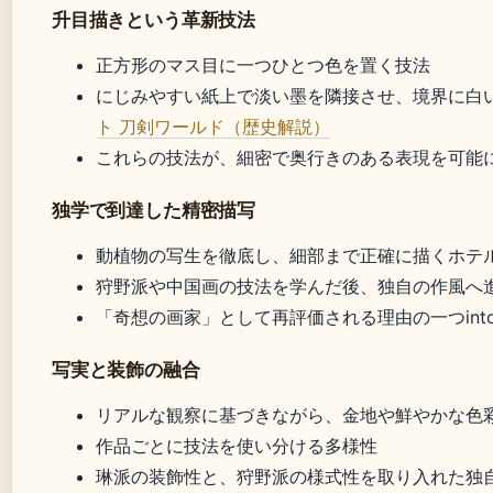
升目描きという革新技法
正方形のマス目に一つひとつ色を置く技法
にじみやすい紙上で淡い墨を隣接させ、境界に白
ト 刀剣ワールド（歴史解説）
これらの技法が、細密で奥行きのある表現を可能
独学で到達した精密描写
動植物の写生を徹底し、細部まで正確に描くホテ
狩野派や中国画の技法を学んだ後、独自の作風へ
「奇想の画家」として再評価される理由の一つintoJa
写実と装飾の融合
リアルな観察に基づきながら、金地や鮮やかな色
作品ごとに技法を使い分ける多様性
琳派の装飾性と、狩野派の様式性を取り入れた独