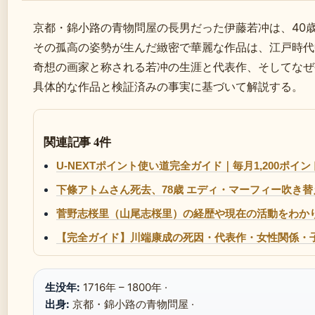
京都・錦小路の青物問屋の長男だった伊藤若冲は、40
その孤高の姿勢が生んだ緻密で華麗な作品は、江戸時代
奇想の画家と称される若冲の生涯と代表作、そしてなぜ
具体的な作品と検証済みの事実に基づいて解説する。
関連記事 4件
U-NEXTポイント使い道完全ガイド｜毎月1,200
下條アトムさん死去、78歳 エディ・マーフィー吹き替
菅野志桜里（山尾志桜里）の経歴や現在の活動をわかり
【完全ガイド】川端康成の死因・代表作・女性関係・
生没年:
1716年 – 1800年 ·
出身:
京都・錦小路の青物問屋 ·