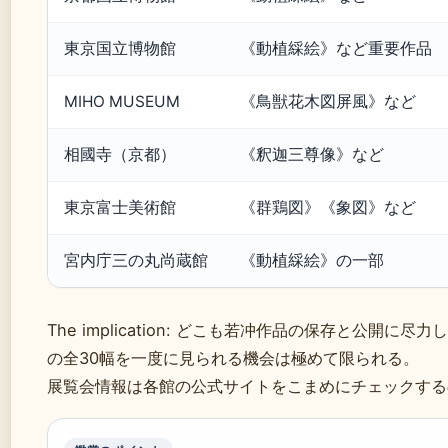
東京国立博物館
《動植綵絵》など重要作品
MIHO MUSEUM
《鳥獣花木図屏風》など
相國寺（京都）
《釈迦三尊像》など
東京富士美術館
《群鶏図》《象図》など
宮内庁三の丸尚蔵館
《動植綵絵》の一部
The implication: どこも若冲作品の保存と公開に
の全30幅を一度に見られる機会は極めて限られる。
展覧会情報は各館の公式サイトをこまめにチェックする