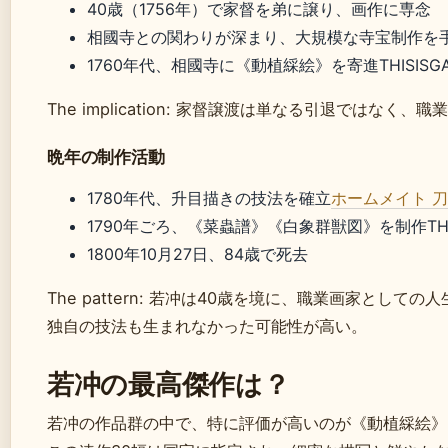
40歳（1756年）で家督を弟に譲り、画作に専念
相國寺との関わりが深まり、大規模な寺宝制作を
1760年代、相國寺に《動植綵絵》を寄進THISISG
The implication: 家督譲渡は単なる引退ではな
晩年の制作活動
1780年代、升目描きの技法を確立
ホームメイト 
1790年ごろ、《菜蟲譜》《白象群獣図》を制作THI
1800年10月27日、84歳で死去
The pattern: 若冲は40歳を境に、職業画家とし
独自の技法も生まれなかった可能性が高い。
若冲の最高傑作は？
若冲の作品群の中で、特に評価が高いのが《動植綵絵》