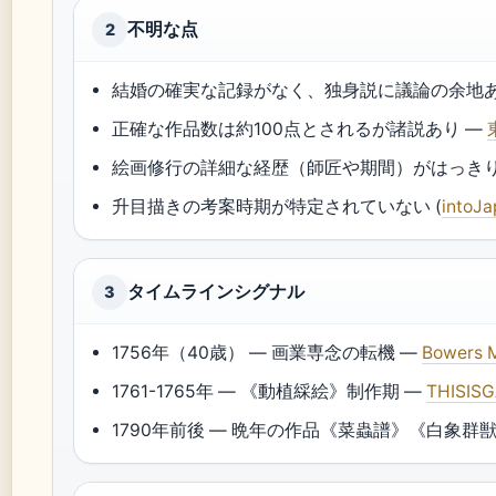
不明な点
2
結婚の確実な記録がなく、独身説に議論の余地あ
正確な作品数は約100点とされるが諸説あり —
絵画修行の詳細な経歴（師匠や期間）がはっきり
升目描きの考案時期が特定されていない (
into
タイムラインシグナル
3
1756年（40歳） — 画業専念の転機 —
Bowers 
1761-1765年 — 《動植綵絵》制作期 —
THISIS
1790年前後 — 晩年の作品《菜蟲譜》《白象群