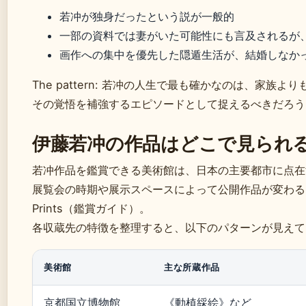
若冲が独身だったという説が一般的
一部の資料では妻がいた可能性にも言及されるが
画作への集中を優先した隠遁生活が、結婚しなか
The pattern: 若冲の人生で最も確かなのは、家
その覚悟を補強するエピソードとして捉えるべきだろう
伊藤若冲の作品はどこで見られ
若冲作品を鑑賞できる美術館は、日本の主要都市に点在
展覧会の時期や展示スペースによって公開作品が変わるた
Prints（鑑賞ガイド）。
各収蔵先の特徴を整理すると、以下のパターンが見えて
美術館
主な所蔵作品
京都国立博物館
《動植綵絵》など