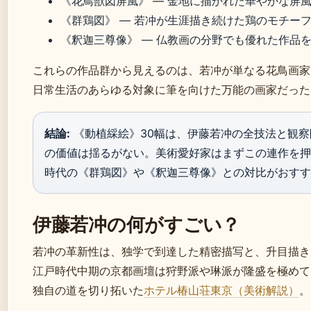
《花鳥獣図屏風》 — 金地に描かれた華やかな屏
《群鶏図》 — 若冲が生涯描き続けた鶏のモチー
《釈迦三尊像》 — 仏教画の分野でも優れた作品を残す
これらの作品群から見えるのは、若冲が単なる花鳥画家
日常生活のあらゆる対象に筆を向けた万能の画家だった
結論:
《動植綵絵》30幅は、伊藤若冲の全技法と観
の価値は揺るがない。美術愛好家はまずこの連作を押
時代の《群鶏図》や《釈迦三尊像》との対比がおすす
伊藤若冲の何がすごい？
若冲の革新性は、独学で到達した精密描写と、升目描き
江戸時代中期の京都画壇は狩野派や琳派が隆盛を極めて
独自の道を切り拓いた
ホテル椿山荘東京（美術解説）
。