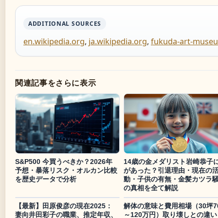
ADDITIONAL SOURCES
en.wikipedia.org
,
ja.wikipedia.org
,
fukuda-art-museu
関連記事をさらに表示
S&P500 今買うべきか？2026年
14歳の金メダリスト岩崎恭子
予想・暴落リスク・オルカン比較
があった？引退理由・現在の
を歴史データで分析
動・子供の有無・金髪カツラ
の真相を全て解説
【最新】田原俊彦の現在2025：
解体の意味と費用相場（30坪7
妻向井田彩子の職業、推定年収、
～120万円）取り壊しとの違い