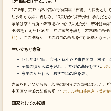
1716年、京都・錦小路の青物問屋「桝源」の長男とし
幼少期から絵に親しみ、20歳頃から狩野派に学んだと
家業は京の台所・錦市場の中心で栄えたが、若冲は画家
40歳を迎えた1756年、弟に家督を譲り、本格的に画作
料）
。この決断が、後の独自の画風を生む転機となった
生い立ちと家業
1716年3月1日、京都・錦小路の青物問屋「桝源
子供の頃から絵を好み、狩野派の基礎を学ぶ
ホテ
家業のかたわら、独学で絵の腕を磨く
家業を担いながらも、若冲の関心は常に絵にあった。狩
中国画や琳派の影響も受けた
ホテル椿山荘東京（美術解
画家としての転機