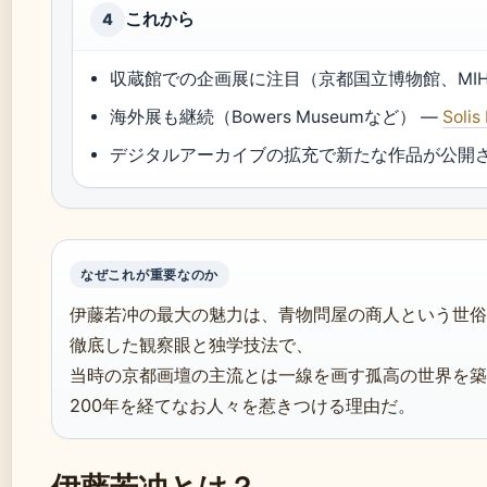
これから
4
収蔵館での企画展に注目（京都国立博物館、MIHO 
海外展も継続（Bowers Museumなど） —
Sol
デジタルアーカイブの拡充で新たな作品が公開さ
なぜこれが重要なのか
伊藤若冲の最大の魅力は、青物問屋の商人という世俗
徹底した観察眼と独学技法で、
当時の京都画壇の主流とは一線を画す孤高の世界を築
200年を経てなお人々を惹きつける理由だ。
伊藤若冲とは？