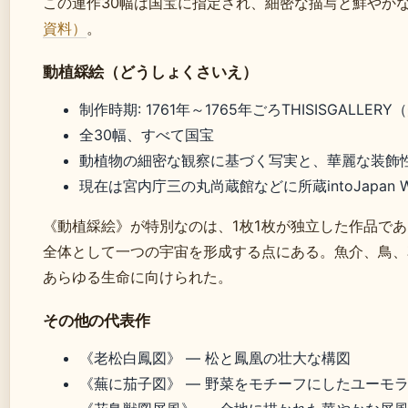
この連作30幅は国宝に指定され、細密な描写と鮮やか
資料）
。
動植綵絵（どうしょくさいえ）
制作時期: 1761年～1765年ごろTHISISGALLE
全30幅、すべて国宝
動植物の細密な観察に基づく写実と、華麗な装飾
現在は宮内庁三の丸尚蔵館などに所蔵intoJapan 
《動植綵絵》が特別なのは、1枚1枚が独立した作品で
全体として一つの宇宙を形成する点にある。魚介、鳥、
あらゆる生命に向けられた。
その他の代表作
《老松白鳳図》 — 松と鳳凰の壮大な構図
《蕪に茄子図》 — 野菜をモチーフにしたユーモ