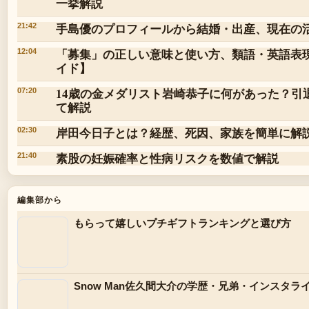
一挙解説
手島優のプロフィールから結婚・出産、現在の活
21:42
「募集」の正しい意味と使い方、類語・英語表
12:04
イド】
14歳の金メダリスト岩崎恭子に何があった？引
07:20
て解説
岸田今日子とは？経歴、死因、家族を簡単に解
02:30
素股の妊娠確率と性病リスクを数値で解説
21:40
編集部から
もらって嬉しいプチギフトランキングと選び方
Snow Man佐久間大介の学歴・兄弟・インスタ