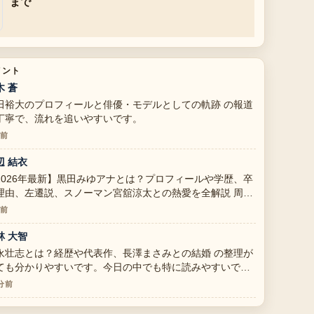
まで
メント
木 蒼
田裕大のプロフィールと俳優・モデルとしての軌跡 の報道
丁寧で、流れを追いやすいです。
分前
辺 結衣
2026年最新】黒田みゆアナとは？プロフィールや学歴、卒
理由、左遷説、スノーマン宮舘涼太との熱愛を全解説 周辺
検証がしっかりしていて安心感があります。
分前
林 大智
永壮志とは？経歴や代表作、長澤まさみとの結婚 の整理が
ても分かりやすいです。今日の中でも特に読みやすいで
。
 分前