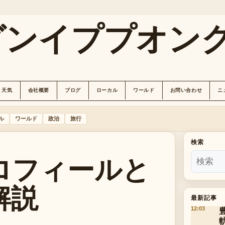
グンイププオン
天気
会社概要
ブログ
ローカル
ワールド
お問い合わせ
ニ
ル
ワールド
政治
旅行
検索
ロフィールと
解説
最新記事
12:03