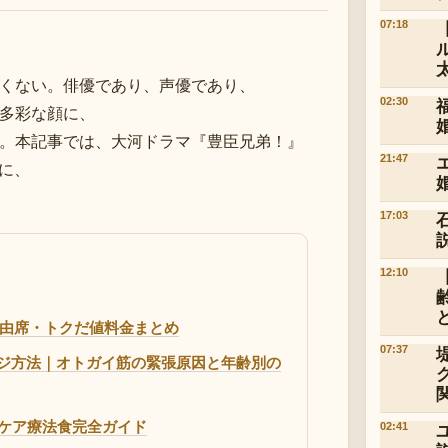
07:18
くない。俳優であり、声優であり、
02:30
多彩な顔に、
。本記事では、大河ドラマ『豊臣兄弟！』
21:47
に、
17:03
12:10
・自由席・トクだ値料金まとめ
07:37
ジ方法｜オトガイ筋の緊張原因と年齢別の
尿路ケア療法食完全ガイド
02:41