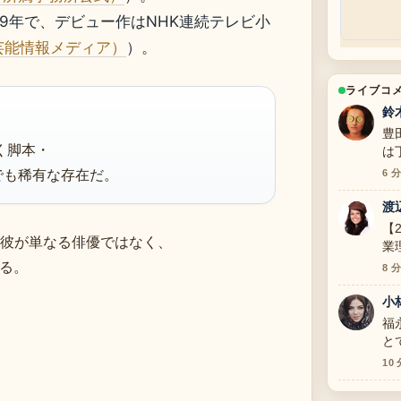
99年で、デビュー作はNHK連続テレビ小
S（芸能情報メディア）
）。
ライブコ
鈴
豊
く脚本・
は
でも稀有な存在だ。
6 
渡
【
活動は、彼が単なる俳優ではなく、
業
の
る。
8 
小
福
と
す
10