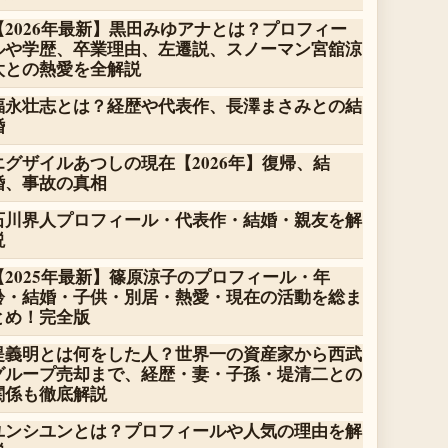
【2026年最新】黒田みゆアナとは？プロフィー
ルや学歴、卒業理由、左遷説、スノーマン宮舘涼
太との熱愛を全解説
福永壮志とは？経歴や代表作、長澤まさみとの結
婚
エグザイルあつしの現在【2026年】復帰、結
婚、事故の真相
石川界人プロフィール・代表作・結婚・親友を解
説
【2025年最新】篠原涼子のプロフィール・年
齢・結婚・子供・別居・熱愛・現在の活動を総ま
とめ！完全版
堤義明とは何をした人？世界一の資産家から西武
グループ売却まで、経歴・妻・子孫・堤清二との
関係も徹底解説
ユンシユンとは？プロフィールや人気の理由を解