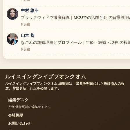
中村 悠斗
ブラックウィドウ徹底解説｜MCUでの活躍と死 の背景説
6 分前
山本 葵
なごみの離婚理由とプロフィール｜年齢・結婚・現在 の報
8 分前
ルイスイングンイププオンクオム
ルイスイングンイププオンクオム 編集部は、出典を明確にした検証済みの報
道、背景更新、訂正を公開します。
編集デスク
夕刊 継続更新の編集サイクル
会社概要
お問い合わせ