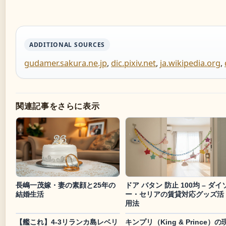
ADDITIONAL SOURCES
gudamer.sakura.ne.jp
,
dic.pixiv.net
,
ja.wikipedia.org
,
関連記事をさらに表示
長嶋一茂嫁・妻の素顔と25年の
ドア バタン 防止 100均 – ダイ
結婚生活
ー・セリアの賃貸対応グッズ活
用法
【艦これ】4-3リランカ島レベリ
キンプリ（King & Prince）の