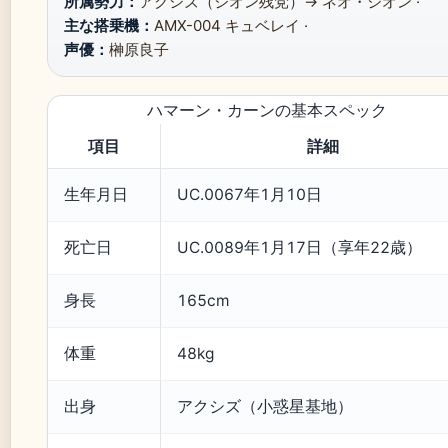
所属勢力：
アクシズ（ジオン残党）→ ネオ・ジオン ·
主な搭乗機：
AMX-004 キュベレイ ·
声優：
榊原良子
ハマーン・カーンの基本スペック
項目
詳細
生年月日
UC.0067年1月10日
死亡日
UC.0089年1月17日（享年22歳）
身長
165cm
体重
48kg
出身
アクシズ（小惑星基地）