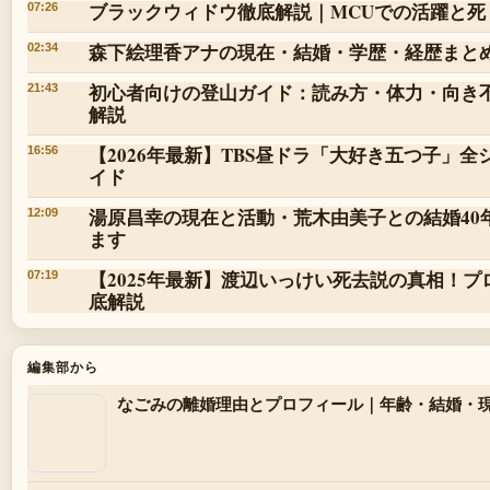
ブラックウィドウ徹底解説｜MCUでの活躍と死
07:26
森下絵理香アナの現在・結婚・学歴・経歴まと
02:34
初心者向けの登山ガイド：読み方・体力・向き
21:43
解説
【2026年最新】TBS昼ドラ「大好き五つ子
16:56
イド
湯原昌幸の現在と活動・荒木由美子との結婚40
12:09
ます
【2025年最新】渡辺いっけい死去説の真相！
07:19
底解説
編集部から
なごみの離婚理由とプロフィール｜年齢・結婚・