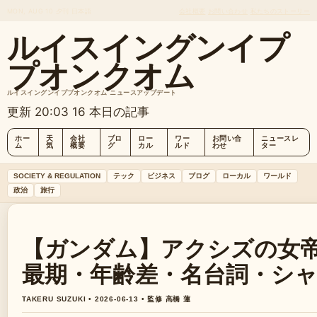
MON, AUG 10
夕刊
日本語
会社概要
お問い合わせ
私たちのストーリー
ルイスイングンイプ
プオンクオム
ルイスイングンイププオンクオム ニュースアップデート
更新 20:03
16 本日の記事
ホー
天
会社
ブロ
ロー
ワー
お問い合
ニュースレ
ム
気
概要
グ
カル
ルド
わせ
ター
SOCIETY & REGULATION
テック
ビジネス
ブログ
ローカル
ワールド
政治
旅行
【ガンダム】アクシズの女
最期・年齢差・名台詞・シ
TAKERU SUZUKI • 2026-06-13 • 監修 高橋 蓮