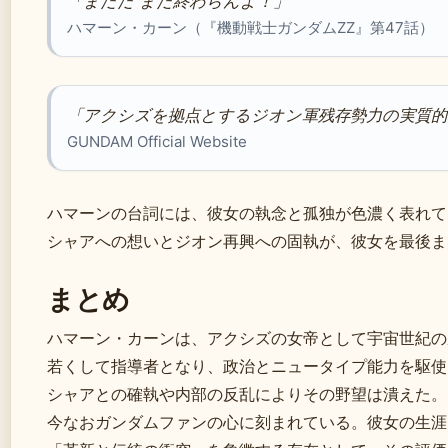
「まだだ まだ終わらんよ！」
ハマーン・カーン（『機動戦士ガンダムZZ』第47話）
「アクシズを拠点とするジオン軍残存勢力の実質的
GUNDAM Official Website
ハマーンの台詞には、彼女の執念と孤独が色濃く表れて
シャアへの想いとジオン再興への固執が、彼女を最後ま
まとめ
ハマーン・カーンは、アクシズの女帝として宇宙世紀の
若くして指導者となり、政治とニュータイプ能力を駆使
シャアとの確執や内部の反乱によりその野望は潰えた。
今なおガンダムファンの心に刻まれている。彼女の生涯