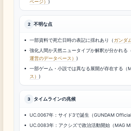
ページ）
)
不明な点
2
一部資料で死亡日時の表記に揺れあり（
ガンダム
強化人間か天然ニュータイプか解釈が分かれる（GUNDAM 
運営のデータベース）
)
一部ゲーム・小説では異なる展開が存在する（MAG
ス）
)
タイムラインの兆候
3
UC.0067年：サイド3で誕生（GUNDAM Official 
UC.0083年：アクシズで政治活動開始（MAG M