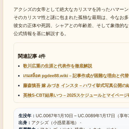
アクシズの女帝として絶大なカリスマを誇ったハマーン
そのカリスマ性と謎に包まれた孤独な最期は、今なお多
彼女の正体や死因、シャアとの年齢差、そして象徴的な
公式情報を基に解説する。
関連記事 4件
歌川広重の生涯と代表作を徹底解説
เกมสล็อต pgdee88.wiki – 記事作成が困難な理由と代
藤森慎吾 嫁 みづき インスタ – ハワイ挙式写真公開の
英検S-CBT結果いつ – 2025スケジュールとマイペー
生没年：
UC.0067年1月10日 – UC.0089年1月17日（享年
出身：
アクシズ（小惑星基地） ·