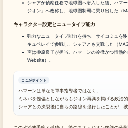
シャアが偵察任務で地球圏へ潜入した後、ハマー
ジオン」へ改称し、地球圏制覇に乗り出した（MAG
キャラクター設定とニュータイプ能力
強力なニュータイプ能力を持ち、サイコミュを駆
キュベレイで参戦し、シャアとも交戦した（MAG 
声は榊原良子が担当。ハマーンの冷徹かつ情熱的な性格
Website）。
ここがポイント
ハマーンは単なる軍事指導者ではなく、
ミネバを傀儡としながらもジオン再興を掲げる政治的
シャアとの決裂後に自らの路線を強行したことが、彼
この政治的手腕と孤独は、後のネオ・ジオン内部の分裂