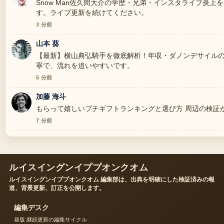
Snow Man佐久間大介の学歴・兄弟・インスタライブ炎
す。ライブ更新を続けてください。
3 分前
山本 葵
【最新】横山典弘騎手を徹底解析！年収・ダノンデサイルの
寧で、流れを追いやすいです。
5 分前
加藤 海斗
もらって嬉しいプチギフトランキングと選び方 周辺の検証
7 分前
ルイスイングンイププオンクオム
ルイスイングンイププオンクオム 編集部は、出典を明確にした検証済みの報
道、背景更新、訂正を公開します。
編集デスク
昼版 継続更新の編集サイクル