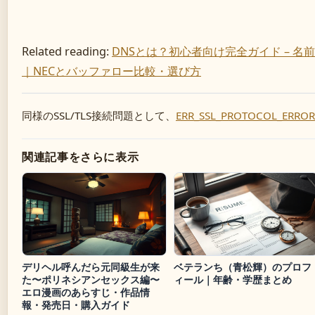
Related reading:
DNSとは？初心者向け完全ガイド – 名
｜NECとバッファロー比較・選び方
同様のSSL/TLS接続問題として、
ERR_SSL_PROTOCOL_ER
関連記事をさらに表示
デリヘル呼んだら元同級生が来
ベテランち（青松輝）のプロフ
た〜ポリネシアンセックス編〜
ィール｜年齢・学歴まとめ
エロ漫画のあらすじ・作品情
報・発売日・購入ガイド