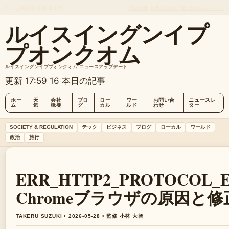
THU, AUG 6
昼版
日本語
会社概要
お問い合わせ
私たちのストーリー
ルイスイングンイプ
プオンクオム
ルイスイングンイププオンクオム ニュースアップデート
更新 17:59
16 本日の記事
ホー
天
会社
ブロ
ロー
ワー
お問い合
ニュースレ
ム
気
概要
グ
カル
ルド
わせ
ター
SOCIETY & REGULATION
テック
ビジネス
ブログ
ローカル
ワールド
政治
旅行
ERR_HTTP2_PROTOCOL
Chromeブラウザの原因と
TAKERU SUZUKI • 2026-05-28 • 監修 小林 大智