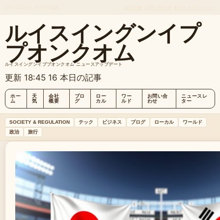
SAT, AUG 8
夕刊
日本語
会社概要
お問い合わせ
私たちのストーリー
ルイスイングンイプ
プオンクオム
ルイスイングンイププオンクオム ニュースアップデート
更新 18:45
16 本日の記事
ホー
天
会社
ブロ
ロー
ワー
お問い合
ニュースレ
ム
気
概要
グ
カル
ルド
わせ
ター
SOCIETY & REGULATION
テック
ビジネス
ブログ
ローカル
ワールド
政治
旅行