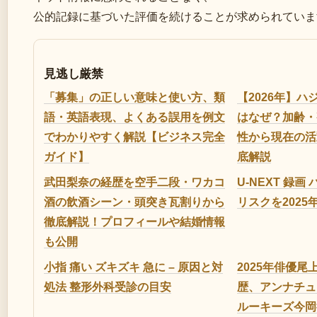
公的記録に基づいた評価を続けることが求められていま
見逃し厳禁
「募集」の正しい意味と使い方、類
【2026年】
語・英語表現、よくある誤用を例文
はなぜ？加齢・
でわかりやすく解説【ビジネス完全
性から現在の活
ガイド】
底解説
武田梨奈の経歴を空手二段・ワカコ
U-NEXT 録画
酒の飲酒シーン・頭突き瓦割りから
リスクを2025
徹底解説！プロフィールや結婚情報
も公開
小指 痛い ズキズキ 急に – 原因と対
2025年俳優
処法 整形外科受診の目安
歴、アンナチュ
ルーキーズ今岡