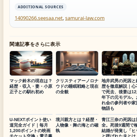
ADDITIONAL SOURCES
14090266.seesaa.net
,
samurai-law.com
関連記事をさらに表示
マック鈴木の現在は？
クリスティアーノロナ
地井武男の死因と
経歴・収入・妻・小原
ウドの睡眠戦略と現在
歴を徹底解説｜心
正子との馴れ初め
の全貌
で死去、後妻は12
年下の元モデル。
れ会の参列者や家
物語も
U-NEXTポイント使い
境川親方とは？経歴・
青江三奈の死因は
道完全ガイド｜毎月
人物像・舞の海との確
全。死後9週間で
1,200ポイントの映画
執
結婚が発覚し「ヒ
チケット交換・電子書
と呼ばれた夫とは