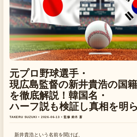
元プロ野球選手・
現広島監督の新井貴浩の国
を徹底解説！韓国名・
ハーフ説も検証し真相を明
TAKERU SUZUKI • 2026-06-13 • 監修 鈴木 蒼
新井貴浩という名前を聞けば、