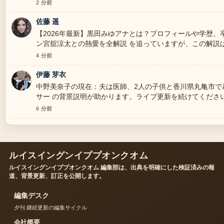
2 分前
佐藤 遥
【2026年最新】黒田みゆアナとは？プロフィールや学歴、
ン宮舘涼太との熱愛を全解説 を追っていますが、この解説
す。
4 分前
伊藤 芽衣
中野美奈子の現在：夫は医師、2人の子供と香川県丸亀市で
サー の背景説明が助かります。ライブ更新を続けてくださ
6 分前
ルイスイングンイププオンクオム
ルイスイングンイププオンクオム 編集部は、出典を明確にした検証済みの報
道、背景更新、訂正を公開します。
編集デスク
夕刊 継続更新の編集サイクル
会社概要