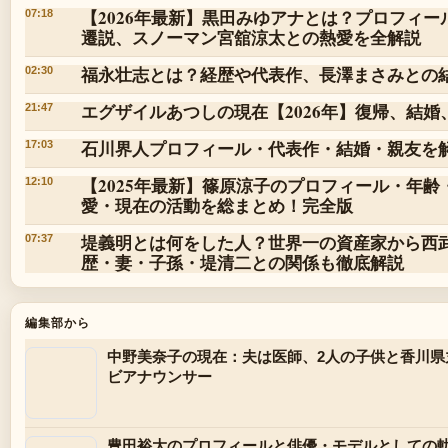
【2026年最新】黒田みゆアナとは？プロフィ
07:18
遷説、スノーマン宮舘涼太との熱愛を全解説
福永壮志とは？経歴や代表作、長澤まさみとの
02:30
エグザイルあつしの現在【2026年】復帰、結婚
21:47
石川界人プロフィール・代表作・結婚・親友を
17:03
【2025年最新】篠原涼子のプロフィール・年
12:10
愛・現在の活動を総まとめ！完全版
堤義明とは何をした人？世界一の資産家から西
07:37
歴・妻・子孫・堤清二との関係も徹底解説
編集部から
中野美奈子の現在：夫は医師、2人の子供と香川県
ビアナウンサー
豊田裕大のプロフィールと俳優・モデルとしての