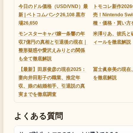
今日のドル価格（USD/VND）最
トモコレ新作2026
新 | ベトコムバンク26,108 黒市
売！Nintendo Sw
場26,650
種・価格・買い方
モンスターキャバ嬢一条響の年
米澤りあ、彼氏と
収7億円の真相と引退後の現在｜
ィールを徹底解説
整形疑惑や愛沢えみりとの関係
も全て徹底解説
【最新】田原俊彦の現在2025：
冨士眞奈美の現在
妻向井田彩子の職業、推定年
を徹底解説
収、娘の結婚相手、引退説の真
実までを徹底調査
よくある質問