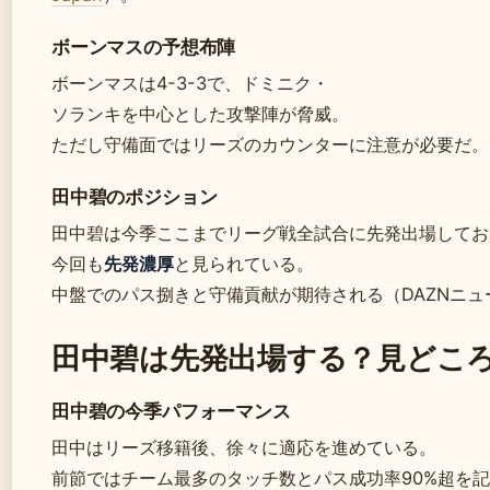
ボーンマスの予想布陣
ボーンマスは4-3-3で、ドミニク・
ソランキを中心とした攻撃陣が脅威。
ただし守備面ではリーズのカウンターに注意が必要だ。
田中碧のポジション
田中碧は今季ここまでリーグ戦全試合に先発出場してお
今回も
先発濃厚
と見られている。
中盤でのパス捌きと守備貢献が期待される（DAZNニュ
田中碧は先発出場する？見どこ
田中碧の今季パフォーマンス
田中はリーズ移籍後、徐々に適応を進めている。
前節ではチーム最多のタッチ数とパス成功率90%超を