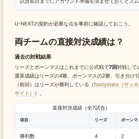
試合前日までにアカウント準備を済ませておくとスム
U-NEXTの契約が必要な点を事前に確認しておこう。
両チームの直接対決成績は？
過去の対戦結果
リーズとボーンマスはこれまでに公式戦で
7回
対戦して
通算成績はリーズの4勝、ボーンマスの2勝、引き分け1
（前回）はリーズが勝利している（
footystats（
サイト）
）。
直接対決成績（全7試合）
項目
リーズ
ボーンマ
勝利数
4
2