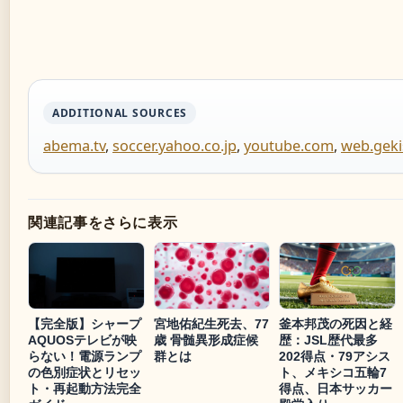
ADDITIONAL SOURCES
abema.tv
,
soccer.yahoo.co.jp
,
youtube.com
,
web.geki
関連記事をさらに表示
【完全版】シャープ
宮地佑紀生死去、77
釜本邦茂の死因と経
AQUOSテレビが映
歳 骨髄異形成症候
歴：JSL歴代最多
らない！電源ランプ
群とは
202得点・79アシス
の色別症状とリセッ
ト、メキシコ五輪7
ト・再起動方法完全
得点、日本サッカー