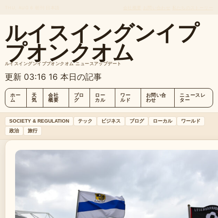
THU, AUG 6
朝刊
日本語
会社概要
お問い合わせ
私たちのストーリー
ルイスイングンイプ
プオンクオム
ルイスイングンイププオンクオム ニュースアップデート
更新 03:16
16 本日の記事
ホー
天
会社
ブロ
ロー
ワー
お問い合
ニュースレ
ム
気
概要
グ
カル
ルド
わせ
ター
SOCIETY & REGULATION
テック
ビジネス
ブログ
ローカル
ワールド
政治
旅行