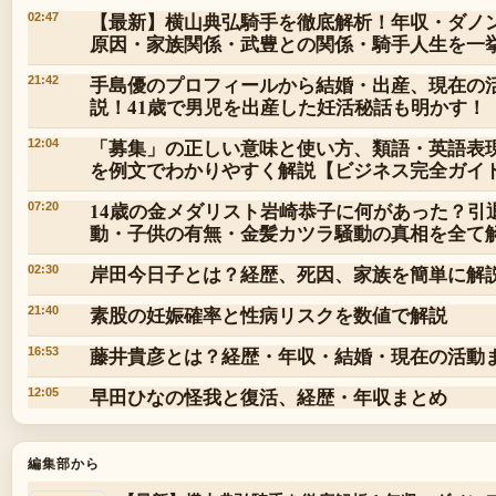
【最新】横山典弘騎手を徹底解析！年収・ダノ
02:47
原因・家族関係・武豊との関係・騎手人生を一
手島優のプロフィールから結婚・出産、現在の
21:42
説！41歳で男児を出産した妊活秘話も明かす！
「募集」の正しい意味と使い方、類語・英語表
12:04
を例文でわかりやすく解説【ビジネス完全ガイ
14歳の金メダリスト岩崎恭子に何があった？引
07:20
動・子供の有無・金髪カツラ騒動の真相を全て
岸田今日子とは？経歴、死因、家族を簡単に解
02:30
素股の妊娠確率と性病リスクを数値で解説
21:40
藤井貴彦とは？経歴・年収・結婚・現在の活動
16:53
早田ひなの怪我と復活、経歴・年収まとめ
12:05
編集部から