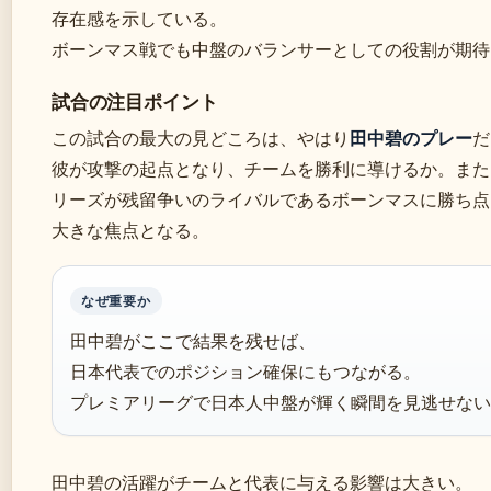
存在感を示している。
ボーンマス戦でも中盤のバランサーとしての役割が期待
試合の注目ポイント
この試合の最大の見どころは、やはり
田中碧のプレー
だ
彼が攻撃の起点となり、チームを勝利に導けるか。また
リーズが残留争いのライバルであるボーンマスに勝ち点
大きな焦点となる。
なぜ重要か
田中碧がここで結果を残せば、
日本代表でのポジション確保にもつながる。
プレミアリーグで日本人中盤が輝く瞬間を見逃せない
田中碧の活躍がチームと代表に与える影響は大きい。