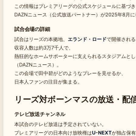
この情報はプレミアリーグの公式スケジュールに基づき
DAZNニュース（公式放送パートナー）が2025年8月
試合会場の詳細
試合はリーズの本拠地、
エランド・ロード
で開催される
収容人数は約3万7千人で、
熱狂的なホームサポーターに支えられるスタジアムとし
（DAZNニュース）。
この会場で田中碧がどのようなプレーを見せるか、
日本人ファンの注目が集まる。
リーズ対ボーンマスの放送・配
テレビ放送チャンネル
本試合のテレビ放送は予定されていない。
プレミアリーグの日本向け放映権は
U-NEXT
が独占保有