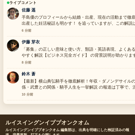
ライブコメント
佐藤 遥
手島優のプロフィールから結婚・出産、現在の活動まで徹底
出産した妊活秘話も明かす！ を追っていますが、この解説
できます。
6 分前
伊藤 芽衣
「募集」の正しい意味と使い方、類語・英語表現、よくあ
やすく解説【ビジネス完全ガイド】 の背景説明が助かりま
てください。
8 分前
鈴木 蒼
【最新】横山典弘騎手を徹底解析！年収・ダノンデサイル
係・武豊との関係・騎手人生を一挙解説 の報道は丁寧で、
す。
10 分前
ルイスイングンイププオンクオム
ルイスイングンイププオンクオム 編集部は、出典を明確にした検証済みの報