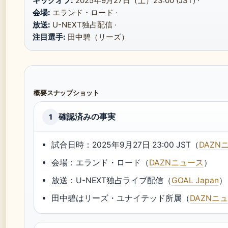
キックオフ:
2025年9月27日（土）23:00 (JST) ·
会場:
エランド・ロード ·
放送:
U-NEXT独占配信 ·
注目選手:
田中碧（リーズ）
概要スナップショット
確認済みの事実
1
試合日時：2025年9月27日 23:00 JST（
DAZN
会場：エランド・ロード（
DAZNニュース
）
放送：U-NEXT独占ライブ配信（
GOAL Japan
）
田中碧はリーズ・ユナイテッド所属（
DAZNニ