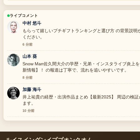
ライブコメント
中村 悠斗
もらって嬉しいプチギフトランキングと選び方 の背景説明
ください。
6 分前
山本 葵
Snow Man佐久間大介の学歴・兄弟・インスタライブ炎
新情報】！ の報道は丁寧で、流れを追いやすいです。
8 分前
加藤 海斗
井上祐貴の経歴・出演作品まとめ【最新2025】 周辺の検
ます。
10 分前