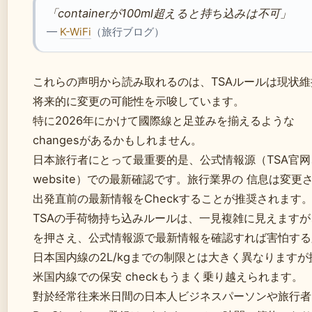
「containerが100ml超えると持ち込みは不可」
—
K-WiFi
（旅行ブログ）
これらの声明から読み取れるのは、TSAルールは現状
将来的に変更の可能性を示唆しています。
特に2026年にかけて國際線と足並みを揃えるような
changesがあるかもしれません。
日本旅行者にとって最重要的是、公式情報源（TSA官
website）での最新確認です。旅行業界の 信息は変
出発直前の最新情報をCheckすることが推奨されます
TSAの手荷物持ち込みルールは、一見複雑に見えますが、基本 p
を押さえ、公式情報源で最新情報を確認すれば害怕する
日本国内線の2L/kgまでの制限とは大きく異なります
米国内線での保安 checkもうまく乗り越えられます。
對於经常往来米日間の日本人ビジネスパーソンや旅行者