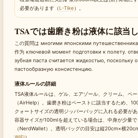
必要があります（
L-Tike
）。
TSAでは歯磨き粉は液体に該当
この質問は многими японскими путешественника
作为 ключевой момент подготовки к полету. отве
зубная паста считается жидкостью, поскольку 
пастообразную консистенцию.
液体ルールの詳細
TSA液体ルールは、ゲル、エアゾール、クリーム、ペ
（AirHelp）。歯磨き粉はペーストに該当するため、1
クォートサイズの透明ジッパーバッグに入れる必要があ
容器サイズが100mlを超えている場合は、中身が少量
（NerdWallet）。透明バッグの目安は縦20cm×横20
WiFi
）。