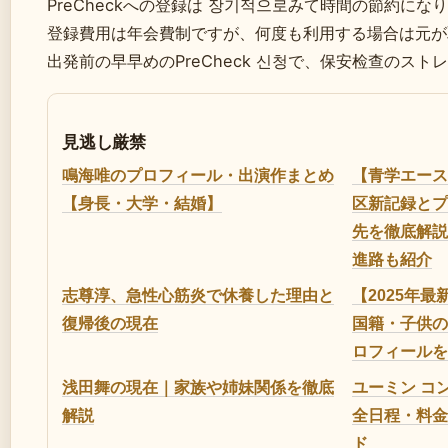
PreCheckへの登録は 장기적으로みて時間の節約にな
登録費用は年会費制ですが、何度も利用する場合は元が
出発前の早早めのPreCheck 신청で、保安检查のス
見逃し厳禁
鳴海唯のプロフィール・出演作まとめ
【青学エース
【身長・大学・結婚】
区新記録とプ
先を徹底解説
進路も紹介
志尊淳、急性心筋炎で休養した理由と
【2025年
復帰後の現在
国籍・子供の
ロフィールを
浅田舞の現在｜家族や姉妹関係を徹底
ユーミン コン
解説
全日程・料金
ド