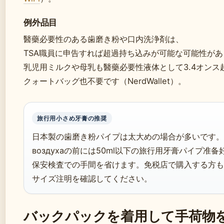
例外品目
醫藥必要性のある歯磨き粉や口内洗浄剤は、
TSA職員に申告すれば超過持ち込みが可能な可能性が
乳児用ミルクや母乳も醫藥必要性液体として3.4オンス
クォートバッグ也不要です（NerdWallet）。
旅行用小さめ牙膏の推奨
日本製の歯磨き粉パイプは太大めの場合が多いです。
воздухаの前には50ml以下の旅行用牙膏パイプ准
保安検査での手間を省けます。免税店で購入する方も
サイズ注明を確認してください。
バックパックを着用して手荷物