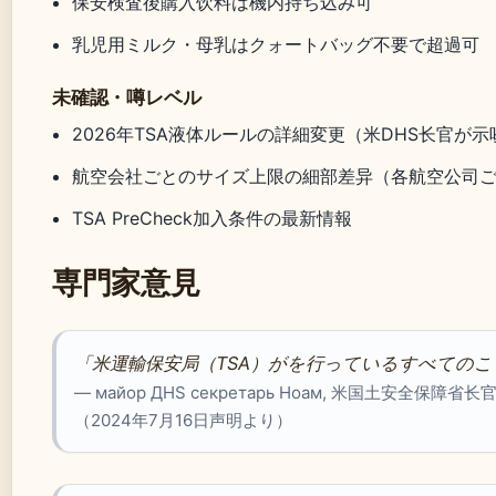
保安検査後購入饮料は機内持ち込み可
乳児用ミルク・母乳はクォートバッグ不要で超過可
未確認・噂レベル
2026年TSA液体ルールの詳細変更（米DHS长官が
航空会社ごとのサイズ上限の細部差异（各航空公司
TSA PreCheck加入条件の最新情報
専門家意見
「米運輸保安局（TSA）がを行っているすべての
— майор ДHS секретарь Ноам, 米国土安全保障省长
（2024年7月16日声明より）