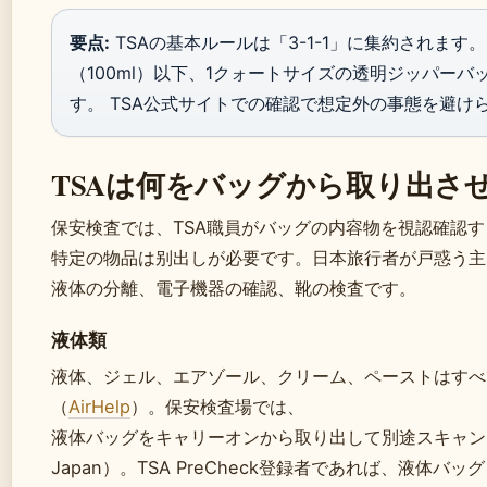
要点:
TSAの基本ルールは「3-1-1」に集約されます。
（100ml）以下、1クォートサイズの透明ジッパーバ
す。 TSA公式サイトでの確認で想定外の事態を避け
TSAは何をバッグから取り出さ
保安検査では、TSA職員がバッグの内容物を視認確認
特定の物品は别出しが必要です。日本旅行者が戸惑う主
液体の分離、電子機器の確認、靴の検査です。
液体類
液体、ジェル、エアゾール、クリーム、ペーストはすべて
（
AirHelp
）。保安検査場では、
液体バッグをキャリーオンから取り出して別途スキャンしま
Japan）。TSA PreCheck登録者であれば、液体