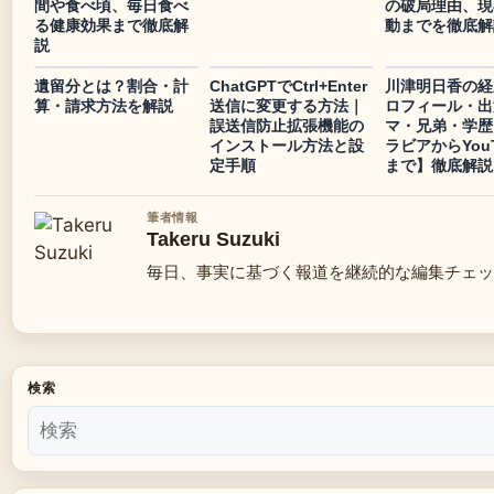
間や食べ頃、毎日食べ
の破局理由、現
る健康効果まで徹底解
動までを徹底解
説
遺留分とは？割合・計
ChatGPTでCtrl+Enter
川津明日香の経
算・請求方法を解説
送信に変更する方法｜
ロフィール・出
誤送信防止拡張機能の
マ・兄弟・学歴
インストール方法と設
ラビアからYouT
定手順
まで】徹底解説
筆者情報
Takeru Suzuki
毎日、事実に基づく報道を継続的な編集チェッ
検索