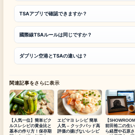
TSAアプリで確認できますか？
國際線TSAルールは同じですか？
ダブリン空港とTSAの違いは？
関連記事をさらに表示
【人気一位】簡単ピク
エビマヨ レシピ 簡単
【SHOWROO
ルスレシピの黄金比と
人気 – クックパッド高
前田裕二の生い
基本の作り方！保存期
評価の揚げないレシピ
ら経歴や石原さ