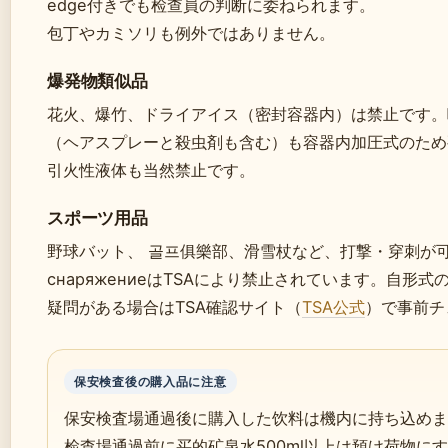
edge付きでも检查員の判断に委ねられます。
包丁やカミソリも例外ではありません。
爆発物類似品
花火、爆竹、ドライアイス（密封容器内）は禁止です。
（ヘアスプレーと殺虫剤も含む）も容器内加圧式のため
引火性液体も当然禁止です。
スポーツ用品
野球バット、 골프俱樂部、滑雪杖など、打撃・穿刺が
снаряжениеはTSAにより禁止されています。自形
疑問がある場合はTSA確認サイト（
TSA公式
）で事前チ
保安検査後の購入品に注意
保安検査場通過後に購入した饮料は機内に持ち込めま
检查場通過前に买的矿泉水500ml以上は預け荷物に