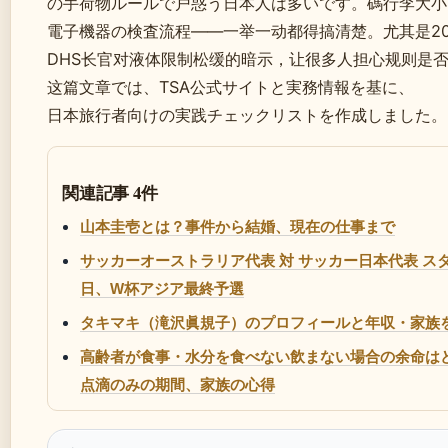
の手荷物ルールで戸惑う日本人は多いです。碼行李大小
電子機器の検査流程——一举一动都得搞清楚。尤其是20
DHS长官对液体限制松缓的暗示，让很多人担心规则是否
这篇文章では、TSA公式サイトと実務情報を基に、
日本旅行者向けの実践チェックリストを作成しました。
関連記事 4件
山本圭壱とは？事件から結婚、現在の仕事まで
サッカーオーストラリア代表 対 サッカー日本代表 スタメ
日、W杯アジア最終予選
タキマキ（滝沢眞規子）のプロフィールと年収・家族
高齢者が食事・水分を食べない飲まない場合の余命は
点滴のみの期間、家族の心得