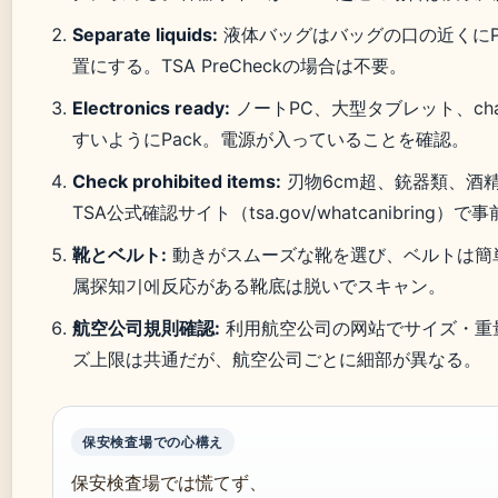
Separate liquids:
液体バッグはバッグの口の近くにP
置にする。TSA PreCheckの場合は不要。
Electronics ready:
ノートPC、大型タブレット、cha
すいようにPack。電源が入っていることを確認。
Check prohibited items:
刃物6cm超、銃器類、酒精
TSA公式確認サイト（tsa.gov/whatcanibring）
靴とベルト:
動きがスムーズな靴を選び、ベルトは簡
属探知기에反応がある靴底は脱いでスキャン。
航空公司規則確認:
利用航空公司の网站でサイズ・重量
ズ上限は共通だが、航空公司ごとに細部が異なる。
保安検査場での心構え
保安検査場では慌てず、