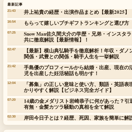
最新記事
井上祐貴の経歴・出演作品まとめ【最新2025】
21:43
もらって嬉しいプチギフトランキングと選び方
16:54
Snow Man佐久間大介の学歴・兄弟・インス
07:25
共に徹底解説【最新情報】！
【最新】横山典弘騎手を徹底解析！年収・ダノ
02:47
関係・武豊との関係・騎手人生を一挙解説
手島優のプロフィールから結婚・出産、現在の活
21:42
児を出産した妊活秘話も明かす！
「募集」の正しい意味と使い方、類語・英語表
12:04
かりやすく解説【ビジネス完全ガイド】
14歳の金メダリスト岩崎恭子に何があった？引
07:20
有無・金髪カツラ騒動の真相を全て解説
岸田今日子とは？経歴、死因、家族を簡単に解
02:30