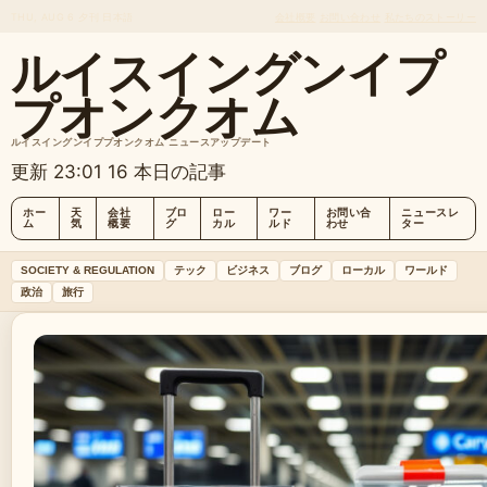
THU, AUG 6
夕刊
日本語
会社概要
お問い合わせ
私たちのストーリー
ルイスイングンイプ
プオンクオム
ルイスイングンイププオンクオム ニュースアップデート
更新 23:01
16 本日の記事
ホー
天
会社
ブロ
ロー
ワー
お問い合
ニュースレ
ム
気
概要
グ
カル
ルド
わせ
ター
SOCIETY & REGULATION
テック
ビジネス
ブログ
ローカル
ワールド
政治
旅行