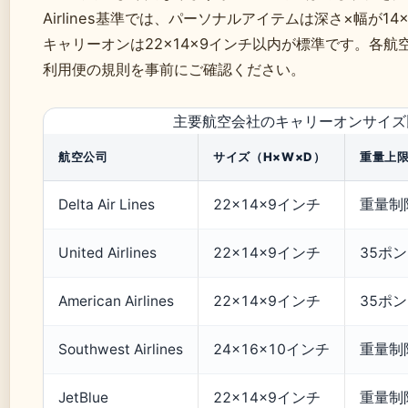
Airlines基準では、パーソナルアイテムは深さ×幅が14
キャリーオンは22×14×9インチ以内が標準です。各
利用便の規則を事前にご確認ください。
主要航空会社のキャリーオンサイズ
航空公司
サイズ（H×W×D）
重量上
Delta Air Lines
22×14×9インチ
重量制
United Airlines
22×14×9インチ
35ポ
American Airlines
22×14×9インチ
35ポ
Southwest Airlines
24×16×10インチ
重量制
JetBlue
22×14×9インチ
重量制