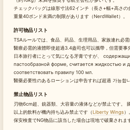
（約16kg）未満を推奨する航空会社が多いです。
チェックバッグは線形寸法62インチ（長さ+幅+高さの
重量40ポンド未満の制限があります（NerdWallet）。
許可物品リスト
TSAルールでは、食品、药品、生理用品、家族連れ必需的物
醫療必需的液體即使超過3.4盎司也可以攜帶，但需要事
日本旅行者にとって気になる牙膏ですが、 содержащийся 
пастообразной форме, считается жидкостью и 
соответствовать правилу 100 мл.
醫藥必要性のあるローションは申告すれば超過 가능합
禁止物品リスト
刃物6cm超、銃器類、大容量の液体などが禁止です。 國
以上的飲料が機内持ち込み禁止です（
Liberty Wings
）
保安検査でNG物品に該当した場合は現地で破棄されま