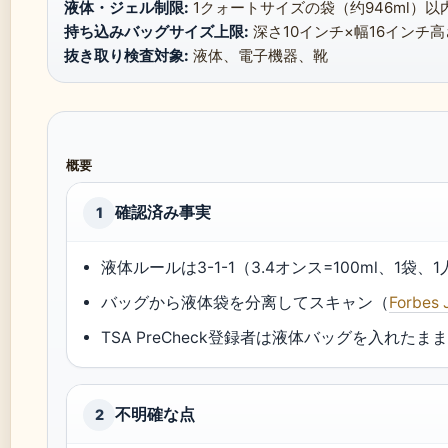
液体・ジェル制限:
1クォートサイズの袋（约946ml）以内
持ち込みバッグサイズ上限:
深さ10インチ×幅16インチ高
抜き取り検査対象:
液体、電子機器、靴
概要
確認済み事実
1
液体ルールは3-1-1（3.4オンス=100ml、1袋、
バッグから液体袋を分离してスキャン（
Forbes 
TSA PreCheck登録者は液体バッグを入れた
不明確な点
2