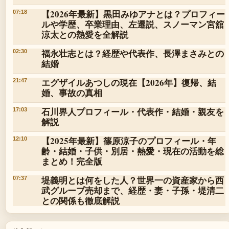
【2026年最新】黒田みゆアナとは？プロフィー
07:18
ルや学歴、卒業理由、左遷説、スノーマン宮舘
涼太との熱愛を全解説
福永壮志とは？経歴や代表作、長澤まさみとの
02:30
結婚
エグザイルあつしの現在【2026年】復帰、結
21:47
婚、事故の真相
石川界人プロフィール・代表作・結婚・親友を
17:03
解説
【2025年最新】篠原涼子のプロフィール・年
12:10
齢・結婚・子供・別居・熱愛・現在の活動を総
まとめ！完全版
堤義明とは何をした人？世界一の資産家から西
07:37
武グループ売却まで、経歴・妻・子孫・堤清二
との関係も徹底解説