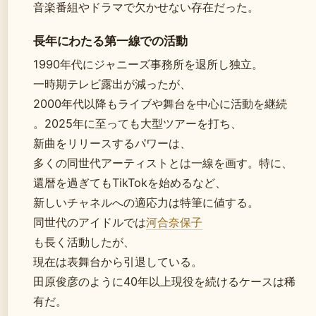
音楽番組やドラマで欠かせない存在だった。
長年にわたる第一線での活動
1990年代にジャニーズ事務所を退所し独立。
一時期テレビ露出が減ったが、
2000年代以降もライブや舞台を中心に活動を継続
。2025年に至っても大型ツアーを打ち、
新曲をリリースするパワーは、
多くの同世代アーティストとは一線を画す。特に、
還暦を過ぎてもTikTokを始めるなど、
新しいチャネルへの適応力は特筆に値する。
同世代のアイドルでは
河合奈保子
も長く活動したが、
現在は表舞台から引退している。
田原俊彦のように40年以上現役を続けるケースは稀
有だ。