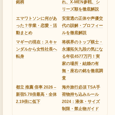
銘柄
れ、X-MEN参戦、シ
リーズ順を徹底解説
エマワトソンに何があ
安室透の正体や声優交
った？学業・恋愛・活
代の誤解・プロフィー
動まとめ
ルを徹底解説
マギーの現在：スキャ
将棋界のトップ棋士・
ンダルから女性社長へ
永瀬拓矢九段の気にな
転身
る年収4577万円！実
家の場所・結婚の有
無・座右の銘を徹底調
査
都立 推薦 倍率 2026 –
海外旅行必須 TSA手
新宿5.78倍最高・全体
荷物持ち込みルール
2.19倍に低下
2024：液体・サイズ
制限・禁止物ガイド