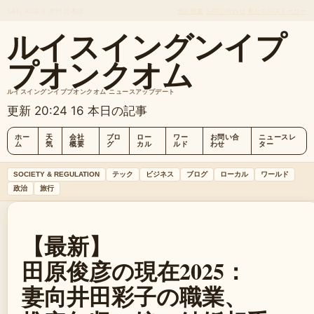
SAT, AUG 8
夕刊
日本語
会社概要
お問い合わせ
私たちのストーリー
ルイスイングンイプ
プオンクオム
ルイスイングンイププオンクオム ニュースアップデート
更新 20:24
16 本日の記事
ホー
天
会社
ブロ
ロー
ワー
お問い合
ニュースレ
ム
気
概要
グ
カル
ルド
わせ
ター
SOCIETY & REGULATION
テック
ビジネス
ブログ
ローカル
ワールド
政治
旅行
【最新】
田原俊彦の現在2025：
妻向井田彩子の職業、