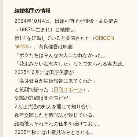
結婚相手の情報
2024年10月4日、田原可南子が俳優・高良健吾
（1987年生まれ）と結婚し、
第1子を妊娠していると発表された（
ORICON
NEWS
）。高良健吾は映画
『ボクたちはみんな大人になれなかった』
『花束みたいな恋をした』などで知られる実力派。
2025年6月には田原俊彦が
「高良健吾が結婚報告に来てくれた」
と笑顔で語った（
日刊スポーツ
）。
交際の詳細は非公表だが、
2人は共通の知人を通じて知り合い、
数年交際したと週刊誌が報じている。
結婚後もそれぞれの仕事を続けており、
2025年秋には出産見込みとされる。