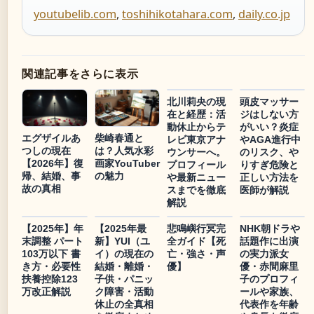
youtubelib.com
,
toshihikotahara.com
,
daily.co.jp
関連記事をさらに表示
北川莉央の現
頭皮マッサー
在と経歴：活
ジはしない方
動休止からテ
がいい？炎症
エグザイルあ
柴崎春通と
レビ東京アナ
やAGA進行中
つしの現在
は？人気水彩
ウンサーへ。
のリスク、や
【2026年】復
画家YouTuber
プロフィール
りすぎ危険と
帰、結婚、事
の魅力
や最新ニュー
正しい方法を
故の真相
スまでを徹底
医師が解説
解説
【2025年】年
【2025年最
悲鳴嶼行冥完
NHK朝ドラや
末調整 パート
新】YUI（ユ
全ガイド【死
話題作に出演
103万以下 書
イ）の現在の
亡・強さ・声
の実力派女
き方・必要性
結婚・離婚・
優】
優・赤間麻里
扶養控除123
子供・パニッ
子のプロフィ
万改正解説
ク障害・活動
ールや家族、
休止の全真相
代表作を年齢