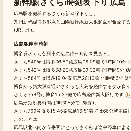
新幹線(さくら)時刻表 下り 広島
広島駅を発着するさくら新幹線下りは、
九州新幹線博多起点と山陽新幹線新大阪起点が合流する
(JR九州)。
広島駅停車時刻
博多発さくら各列車の広島停車時刻を見ると、
さくら540号は博多06:59発広島08:09着で1時間10分 
さくら542号は博多08:23発広島09:32着で1時間9分 (
さくら584号は博多19:04発広島20:10着で1時間6分 (
博多から新大阪直通のさくらも広島を経由する便が多く N
さくら758号は博多15:23発で広島経由新大阪行です (
N
広島最短所要時間は1時間5分で (駅探)、
さくら760号博多15:45発広島16:51着では66分就走破しま
このことは、
広島以北へ向かう乗客にとってさくらは途中停車による