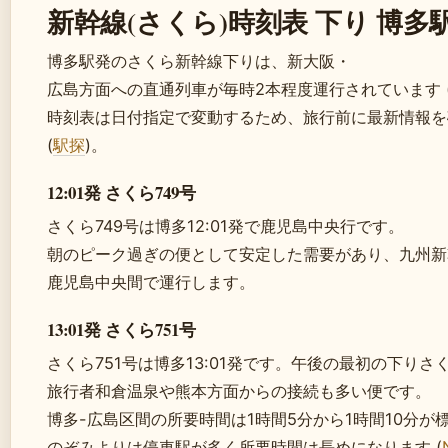
新幹線(さくら)時刻表 下り 博多
博多駅発のさくら新幹線下りは、新大阪・
広島方面への直通列車が毎時2本程度運行されています 
時刻表は日付指定で変動するため、旅行前に最新情報を
(
駅探
)。
12:01発 さくら749号
さくら749号は博多12:01発で鹿児島中央行です。
朝のピーク過ぎの便として安定した需要があり、九州新
鹿児島中央間で運行します。
13:01発 さくら751号
さくら751号は博多13:01発です。午後の最初の下りさ
旅行者和倉温泉や熊本方面からの接続も多い便です。
博多-広島区間の所要時間は1時間5分から1時間10分が標
のぞみよりは停車駅が多く所要時間は長めになります (