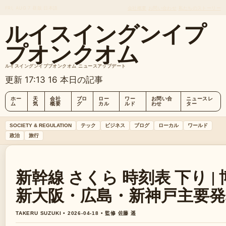
FRI, AUG 7
昼版
日本語
会社概要
お問い合わせ
私たちのストーリー
ルイスイングンイプ
プオンクオム
ルイスイングンイププオンクオム ニュースアップデート
更新 17:13
16 本日の記事
ホー
天
会社
ブロ
ロー
ワー
お問い合
ニュースレ
ム
気
概要
グ
カル
ルド
わせ
ター
SOCIETY & REGULATION
テック
ビジネス
ブログ
ローカル
ワールド
政治
旅行
新幹線 さくら 時刻表 下り |
新大阪・広島・新神戸主要発
TAKERU SUZUKI • 2026-04-18 • 監修 佐藤 遥