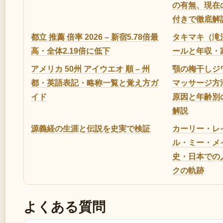
の有無、現在
付きで徹底解
都立 推薦 倍率 2026 – 新宿5.78倍最
タキマキ（滝
高・全体2.19倍に低下
ールと年収・
アメリカ 50州 アイウエオ 順 – 州
顎の梅干しジ
都・英語表記・略称一覧と覚え方ガ
マッサージ方
イド
原因と年齢別
解説
源義経の生涯と伝説を史実で検証
カーリー・レ
ル・ミー・メ
史・日本での
クの軌跡
よくある質問