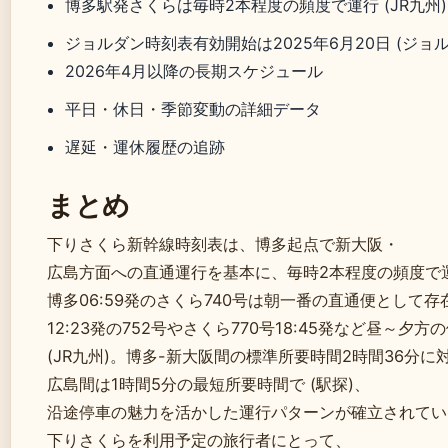
博多駅発さくらは毎時2本程度の頻度で運行 (JR九州)
ジョルダン時刻表有効開始は2025年6月20日 (ジョル
2026年4月以降の長期スケジュール
平日・休日・季節変動の詳細データ
遅延・運休履歴の追跡
まとめ
下りさくら新幹線時刻表は、博多起点で新大阪・
広島方面への直通運行を基本に、毎時2本程度の頻度で
博多06:59発のさくら740号は朝一番の直通便として
12:23発の752号やさくら770号18:45発など昼～夕
(JR九州)。博多-新大阪間の標準所要時間2時間36分に対
広島間は1時間5分の最短所要時間で (駅探)、
沿途停車の魅力を活かした運行パターンが確立されてい
下りさくらを利用予定の旅行者にとって、