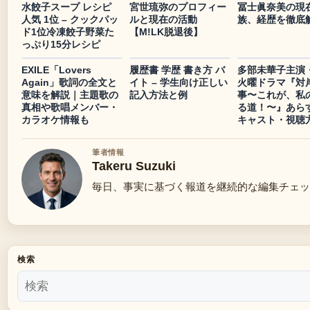
水餃子スープ レシピ
宮世琉弥のプロフィー
冨士眞奈美の現
人気 1位 – クックパッ
ルと現在の活動
族、経歴を徹底
ド1位冷凍餃子野菜た
【M!LK脱退後】
っぷり15分レシピ
EXILE「Lovers
履歴書 学歴 書き方 バ
多部未華子主演・
Again」歌詞の全文と
イト – 学生向け正しい
火曜ドラマ『対
意味を解説｜主題歌の
記入方法と例
事〜これが、私
真相や歌唱メンバー・
る道！〜』あら
カラオケ情報も
キャスト・視聴
筆者情報
Takeru Suzuki
毎日、事実に基づく報道を継続的な編集チェッ
検索