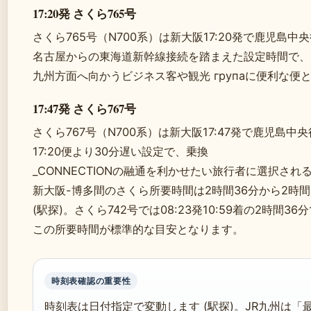
17:20発 さくら765号
さくら765号（N700系）は新大阪17:20発で鹿児島中央
名古屋からの東海道新幹線接続を踏まえた設定時間で、
九州方面へ向かうビジネス客や観光 групаに便利な便
17:47発 さくら767号
さくら767号（N700系）は新大阪17:47発で鹿児島中央
17:20便より30分遅い設定で、乗換
_CONNECTIONの融通を利かせたい旅行者に選択さ
新大阪-博多間のさくら所要時間は2時間36分から2時間
(駅探)。さくら742号では08:23発10:59着の2時間36
この所要時間が標準的な目安となります。
時刻表確認の重要性
時刻表は日付指定で変動します (駅探)。JR九州は「