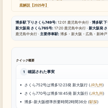
底解説【2025年】
博多駅 下りさくら749号:
12:01 鹿児島中央行 ·
博多駅 下
新大阪発 さくら765号:
17:20 鹿児島中央行 ·
新大阪発 さ
鹿児島中央行 ·
主要停車駅:
博多・新大阪・広島・新神戸
クイック概要
確認された事実
1
さくら752号は博多12:23発 新大阪行 (
JR九州
)
さくら770号は博多18:45発 新大阪行 (
JR九州
)
博多-新大阪標準所要時間2時間36分 (
駅探
)