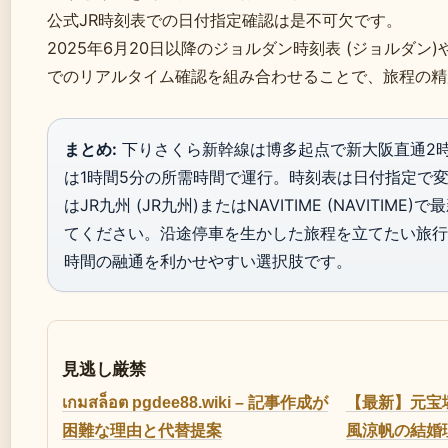
公式JR時刻表での日付指定確認は是不可欠です。
2025年6月20日以降のジョルダン時刻表 (ジョルダン)やNAVI
でのリアルタイム確認を組み合わせることで、旅程の精
まとめ:
下りさくら新幹線は博多起点で新大阪直通2時
は1時間5分の所需時間で運行。時刻表は日付指定で
はJR九州 (JR九州)またはNAVITIME (NAVITIM
てください。沿途停車を生かした旅程を立てたい旅行
時間の融通を利かせやすい選択肢です。
見逃し厳禁
เกมสล็อต pgdee88.wiki – 記事作成が
【最新】元宝
困難な理由と代替提案
風涼帆の結婚