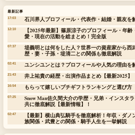
最新記事
石川界人プロフィール・代表作・結婚・親友を
17:03
【2025年最新】篠原涼子のプロフィール・年
12:10
愛・現在の活動を総まとめ！完全版
堤義明とは何をした人？世界一の資産家から西
07:37
歴・妻・子孫・堤清二との関係も徹底解説
ユンシユンとは？プロフィールや人気の理由を
02:41
井上祐貴の経歴・出演作品まとめ【最新2025】
21:43
もらって嬉しいプチギフトランキングと選び方
16:54
Snow Man佐久間大介の学歴・兄弟・インス
07:25
共に徹底解説【最新情報】！
【最新】横山典弘騎手を徹底解析！年収・ダノ
02:47
族関係・武豊との関係・騎手人生を一挙解説