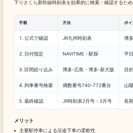
下りさくら新幹線時刻表を効果的に検索・確認するため
手順
方法
ポイ
1. 公式で確認
JR九州時刻表
博
2. 日付指定
NAVITIME・駅探
平
3. 区間絞り込み
博多-広島・博多-新大阪
目
4. 列車番号検索
偶数番号740-772番台
山
5. 最終確認
JR時刻表2月号・3月号
長
メリット
主要駅停車による沿途下車の柔軟性