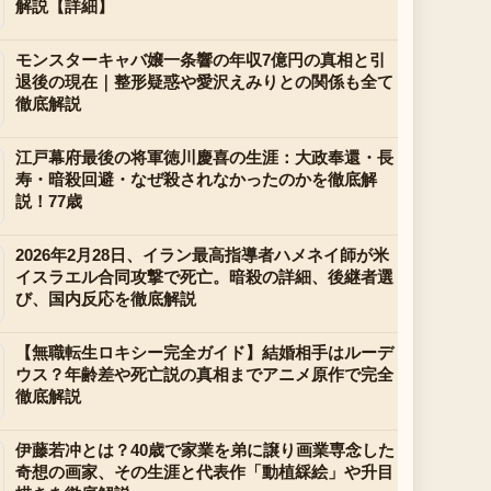
解説【詳細】
モンスターキャバ嬢一条響の年収7億円の真相と引
退後の現在｜整形疑惑や愛沢えみりとの関係も全て
徹底解説
江戸幕府最後の将軍徳川慶喜の生涯：大政奉還・長
寿・暗殺回避・なぜ殺されなかったのかを徹底解
説！77歳
2026年2月28日、イラン最高指導者ハメネイ師が米
イスラエル合同攻撃で死亡。暗殺の詳細、後継者選
び、国内反応を徹底解説
【無職転生ロキシー完全ガイド】結婚相手はルーデ
ウス？年齢差や死亡説の真相までアニメ原作で完全
徹底解説
伊藤若冲とは？40歳で家業を弟に譲り画業専念した
奇想の画家、その生涯と代表作「動植綵絵」や升目