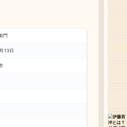
衛門
2月13日
市