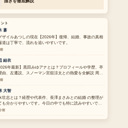
描きを徹底解説
メント
木 蒼
グザイルあつしの現在【2026年】復帰、結婚、事故の真相
報道は丁寧で、流れを追いやすいです。
分前
辺 結衣
2026年最新】黒田みゆアナとは？プロフィールや学歴、卒
理由、左遷説、スノーマン宮舘涼太との熱愛を全解説 周辺
検証がしっかりしていて安心感があります。
分前
林 大智
永壮志とは？経歴や代表作、長澤まさみとの結婚 の整理が
ても分かりやすいです。今日の中でも特に読みやすいで
。
 分前