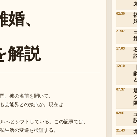
。
離婚、
02:30
21:47
を解説
17:03
12:10
07:37
門。彼の名前を聞いて、
も芸能界との接点か。現在は
02:41
タイルへとシフトしている。この記事では、
私生活の変遷を検証する。
21:43