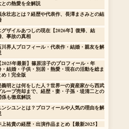
太との熱愛を全解説
福永壮志とは？経歴や代表作、長澤まさみとの結
婚
エグザイルあつしの現在【2026年】復帰、結
婚、事故の真相
石川界人プロフィール・代表作・結婚・親友を解
説
【2025年最新】篠原涼子のプロフィール・年
齢・結婚・子供・別居・熱愛・現在の活動を総ま
とめ！完全版
堤義明とは何をした人？世界一の資産家から西武
グループ売却まで、経歴・妻・子孫・堤清二との
関係も徹底解説
ユンシユンとは？プロフィールや人気の理由を解
説
井上祐貴の経歴・出演作品まとめ【最新2025】