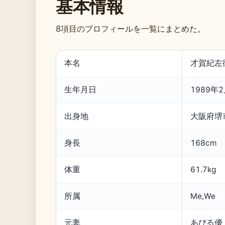
基本情報
8項目のプロフィールを一覧にまとめた。
本名
才賀紀左
生年月日
1989年
出身地
大阪府堺
身長
168cm
体重
61.7kg
所属
Me,We
元妻
あびる優