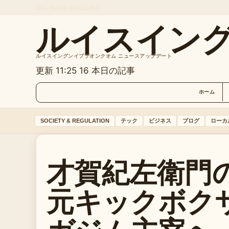
SAT, AUG 8
朝刊
日本語
ルイスイン
ルイスイングンイププオンクオム ニュースアップデート
更新 11:25
16 本日の記事
ホーム
SOCIETY & REGULATION
テック
ビジネス
ブログ
ローカ
才賀紀左衛門
元キックボク