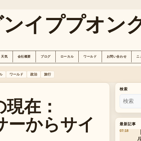
グンイププオン
天気
会社概要
ブログ
ローカル
ワールド
お問い合わせ
ニ
ル
ワールド
政治
旅行
検索
の現在：
サーからサイ
最新記事
07:18