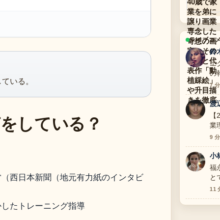
ライブコ
鈴
エ
の
している。
7 
渡
何をしている？
【
業
の
9 
小
福
営（西日本新聞（地元有力紙のインタビ
と
す
11
かしたトレーニング指導