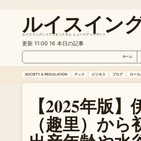
THU, AUG 6
朝刊
日本語
ルイスイン
ルイスイングンイププオンクオム ニュースアップデート
更新 11:00
16 本日の記事
ホーム
SOCIETY & REGULATION
テック
ビジネス
ブログ
ローカ
【2025年版
（趣里）から