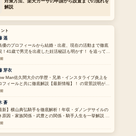
対策方法、楽天カーサの申請から設置までの流れを
解説
メント
藤 遥
島優のプロフィールから結婚・出産、現在の活動まで徹底
説！41歳で男児を出産した妊活秘話も明かす！ を追ってい
すが、この解説は落ち着いていて信頼できます。
分前
藤 芽衣
now Man佐久間大介の学歴・兄弟・インスタライブ炎上を
ロフィールと共に徹底解説【最新情報】！ の背景説明が助
ります。ライブ更新を続けてください。
分前
木 蒼
最新】横山典弘騎手を徹底解析！年収・ダノンデサイルの
き原因・家族関係・武豊との関係・騎手人生を一挙解説 の
道は丁寧で、流れを追いやすいです。
分前