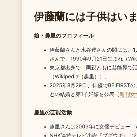
伊藤蘭には子供はい
娘・趣里のプロフィール
伊藤蘭さんと水谷豊さんの間には、
さんで、1990年9月21日生まれ（Wik
東京都出身で、両親ともに芸能界で
（Wikipedia（趣里））。
2025年8月29日、俳優でBE:FIR
との結婚と第1子妊娠を公表（
週刊女
趣里の芸能活動
趣里さんは2009年に女優デビュー（Wi
NHK連続テレビ小説『ブギウギ』（