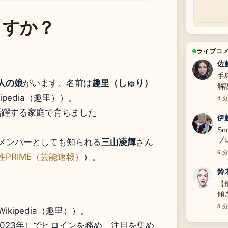
ますか？
ライブコ
佐
手
1人の娘
がいます。名前は
趣里（しゅり）
解
ま
ipedia（趣里））。
4 
活躍する家庭で育ちました
伊
S
プ
STのメンバーとしても知られる
三山凌輝
さん
か
6 
性PRIME（芸能速報）
）。
鈴
【
傾
報
8 
kipedia（趣里））。
2023年）でヒロインを務め、注目を集め