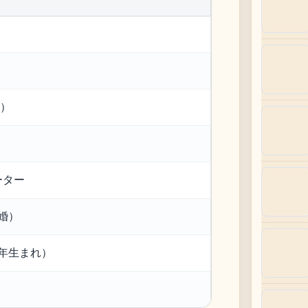
点）
ーター
婚）
0年生まれ）
）