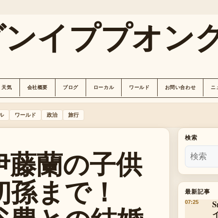
グンイププオン
天気
会社概要
ブログ
ローカル
ワールド
お問い合わせ
ニ
ル
ワールド
政治
旅行
検索
】伊藤蘭の子供
初孫まで！
最新記事
07:25