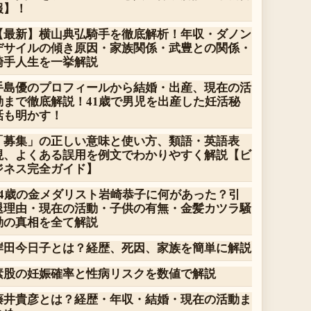
報】！
【最新】横山典弘騎手を徹底解析！年収・ダノン
デサイルの傾き原因・家族関係・武豊との関係・
騎手人生を一挙解説
手島優のプロフィールから結婚・出産、現在の活
動まで徹底解説！41歳で男児を出産した妊活秘
話も明かす！
「募集」の正しい意味と使い方、類語・英語表
現、よくある誤用を例文でわかりやすく解説【ビ
ジネス完全ガイド】
14歳の金メダリスト岩崎恭子に何があった？引
退理由・現在の活動・子供の有無・金髪カツラ騒
動の真相を全て解説
岸田今日子とは？経歴、死因、家族を簡単に解説
素股の妊娠確率と性病リスクを数値で解説
藤井貴彦とは？経歴・年収・結婚・現在の活動ま