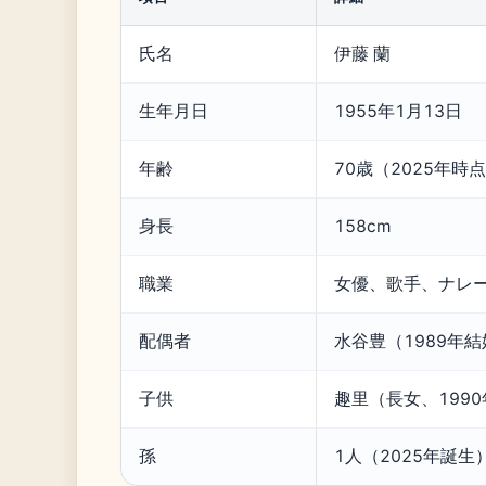
氏名
伊藤 蘭
生年月日
1955年1月13日
年齢
70歳（2025年時
身長
158cm
職業
女優、歌手、ナレ
配偶者
水谷豊（1989年結
子供
趣里（長女、199
孫
1人（2025年誕生