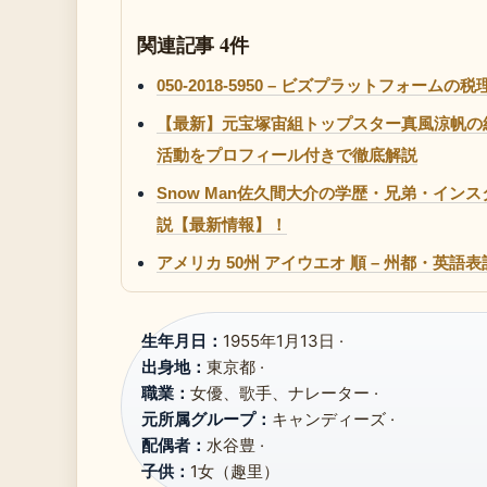
関連記事 4件
050-2018-5950 – ビズプラットフォ
【最新】元宝塚宙組トップスター真風涼帆の
活動をプロフィール付きで徹底解説
Snow Man佐久間大介の学歴・兄弟・イ
説【最新情報】！
アメリカ 50州 アイウエオ 順 – 州都・英
生年月日：
1955年1月13日 ·
出身地：
東京都 ·
職業：
女優、歌手、ナレーター ·
元所属グループ：
キャンディーズ ·
配偶者：
水谷豊 ·
子供：
1女（趣里）