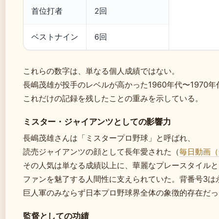
首位打者
2回
ベストナイン
6回
これらの数字は、単なる個人成績ではない。
長嶋茂雄が投手のレベルが高かった1960年代〜1970年
これだけの記録を残したことの重みを示している。
ミスター・ジャイアンツとしての影響力
長嶋茂雄さんは「ミスタープロ野球」と呼ばれ、
読売ジャイアンツの顔として長年愛された（
毎日動画（
その人気は単なる成績以上に、華麗なプレースタイルと
ファンを魅了する人間性に支えられていた。背番号3は
巨人軍のみならず日本プロ野球界全体の象徴的存在だっ
監督としての功績