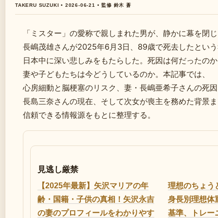
TAKERU SUZUKI • 2026-06-21 • 監修 鈴木 蒼
「ミスター」の愛称で親しまれた男が、静かに幕を閉じ
長嶋茂雄さんが2025年6月3日、89歳で死去したとい
日本中に深い悲しみをもたらした。死因は何だったのか
妻や子どもたちは今どうしているのか。本記事では、
心房細動と脳梗塞のリスク、妻・長嶋亜希子さんの死因
長島三奈さんの現在、そして次女が喪主を務めた背景ま
信頼できる情報源をもとに整理する。
見逃し厳禁
【2025年最新】矢沢マリアの年
理想のちょう
齢・国籍・子供の真相！矢沢永吉
身長別理想体重
の妻のプロフィールをわかりやす
基準、トレー