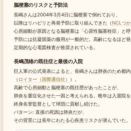
脳梗塞のリスクと予防法
長嶋さんは2004年3月4日に脳梗塞で倒れており、
以降はリハビリと再発予防に取り組んできた（
NCLつ
心房細動が原因となる脳梗塞は「心原性脳塞栓症」と呼
予防には抗凝固薬の服用が一般的だ。高齢になるほど発
定期的な心電図検査が推奨されている。
長嶋茂雄の既往症と最後の入院
巨人軍の公式発表によると、長嶋さんは肺炎のため都内
（
ロイター（国際通信社）
）。
高齢で心房細動と脳梗塞の既往歴があったことが、
肺炎を重症化させた一因と考えられる。晩年は入退院を
終身名誉監督として球団に貢献し続けた。
パターン: 直接の死因は肺炎だが、
その背景には長年にわたる心疾患リスクが潜んでいた。