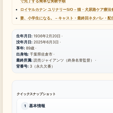
で完了する簡単な実験手順
ロイヤルカナン ユリナリーS/O – 猫・犬尿路ケア療
妻、小学生になる。 – キャスト・最終回ネタバレ・配
生年月日:
1936年2月20日 ·
没年月日:
2025年6月3日 ·
享年:
89歳 ·
出身地:
千葉県佐倉市 ·
最終所属:
読売ジャイアンツ（終身名誉監督） ·
背番号:
3（永久欠番）
クイックスナップショット
基本情報
1