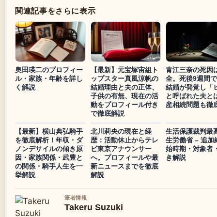
関連記事をさらに表示
奥田瑛二のプロフィー
【最新】元宝塚宙組ト
青江三奈の死因
ル・家族・年齢を詳し
ップスター真風涼帆の
全。死後9週間
く解説
結婚理由と夫の正体、
結婚が発覚し「
子供の有無、現在の活
と呼ばれた夫と
動をプロフィール付き
産相続問題も徹
で徹底解説
【最新】横山典弘騎手
北川莉央の現在と経
生活保護裁判最
を徹底解析！年収・ダ
歴：活動休止からテレ
生労働省 – 追
ノンデサイルの傾き原
ビ東京アナウンサー
始時期・対象者
因・家族関係・武豊と
へ。プロフィールや最
き解説
の関係・騎手人生を一
新ニュースまでを徹底
挙解説
解説
筆者情報
Takeru Suzuki