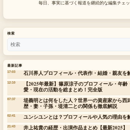
毎日、事実に基づく報道を継続的な編集チェッ
検索
最新記事
石川界人プロフィール・代表作・結婚・親友を
17:03
【2025年最新】篠原涼子のプロフィール・年
12:10
愛・現在の活動を総まとめ！完全版
堤義明とは何をした人？世界一の資産家から西
07:37
歴・妻・子孫・堤清二との関係も徹底解説
ユンシユンとは？プロフィールや人気の理由を
02:41
井上祐貴の経歴・出演作品まとめ【最新2025】
21:43