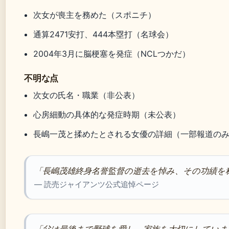
次女が喪主を務めた（スポニチ）
通算2471安打、444本塁打（名球会）
2004年3月に脳梗塞を発症（NCLつかだ）
不明な点
次女の氏名・職業（非公表）
心房細動の具体的な発症時期（未公表）
長嶋一茂と揉めたとされる女優の詳細（一部報道の
「長嶋茂雄終身名誉監督の逝去を悼み、その功績を
— 読売ジャイアンツ公式追悼ページ