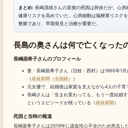
まとめ:
長嶋茂雄さんの直接の死因は肺炎だが、心房
健康リスクを高めていた。心房細動は脳梗塞リスクを
整脈であり、早期発見と治療が重要だ。
長島の奥さんは何で亡くなった
長嶋亜希子さんのプロフィール
妻・長嶋亜希子さん（旧姓：西村）は1965年1
（
産経新聞（全国紙）
）
元女優で、結婚後は家庭を支えながら4人の子育
長嶋さんは「生まれ変わっても、もう一度結婚す
というエピソードが残っている（
産経新聞
）
死因と当時の報道
長嶋亜希子さんは2019年に虚血性心不全のため死去し