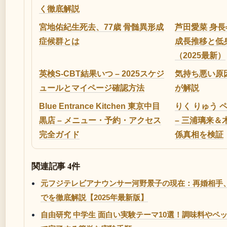
く徹底解説
宮地佑紀生死去、77歳 骨髄異形成
芦田愛菜 身長
症候群とは
成長推移と低
（2025最新）
英検S-CBT結果いつ – 2025スケジ
気持ち悪い原
ュールとマイページ確認方法
が解説
Blue Entrance Kitchen 東京中目
りく りゅう 
黒店 – メニュー・予約・アクセス
– 三浦璃来
完全ガイド
係真相を検証
関連記事 4件
元フジテレビアナウンサー河野景子の現在：再婚相手
でを徹底解説【2025年最新版】
自由研究 中学生 面白い実験テーマ10選！調味料やペ