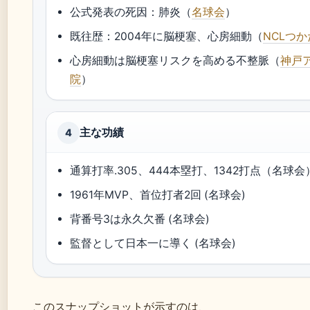
公式発表の死因：肺炎（
名球会
）
既往歴：2004年に脳梗塞、心房細動（
NCLつか
心房細動は脳梗塞リスクを高める不整脈（
神戸
院
）
主な功績
4
通算打率.305、444本塁打、1342打点（名球会
1961年MVP、首位打者2回 (名球会)
背番号3は永久欠番 (名球会)
監督として日本一に導く (名球会)
このスナップショットが示すのは、