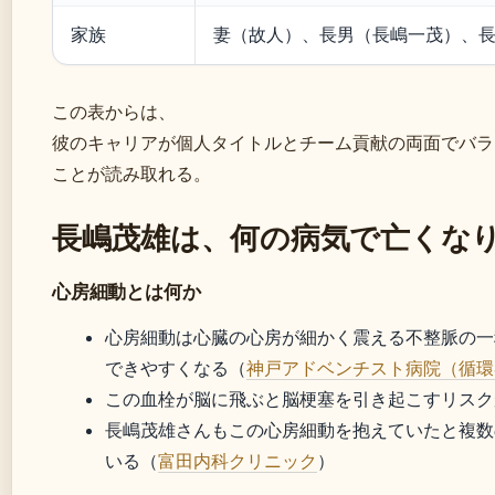
家族
妻（故人）、長男（長嶋一茂）、
この表からは、
彼のキャリアが個人タイトルとチーム貢献の両面でバラ
ことが読み取れる。
長嶋茂雄は、何の病気で亡くな
心房細動とは何か
心房細動は心臓の心房が細かく震える不整脈の一
できやすくなる（
神戸アドベンチスト病院（循環
この血栓が脳に飛ぶと脳梗塞を引き起こすリスク
長嶋茂雄さんもこの心房細動を抱えていたと複数
いる（
富田内科クリニック
）