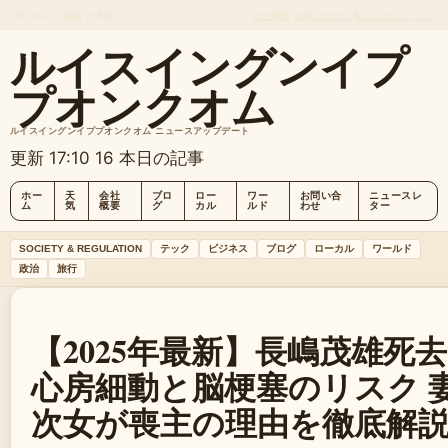
FRI, AUG 7
昼版
日本語
会社概要
お問い合わせ
私たちのストーリー
ルイスイングンイプ
プオンクオム
ルイスイングンイププオンクオム ニュースアップデート
更新 17:10
16 本日の記事
ホー
天
会社
ブロ
ロー
ワー
お問い合
ニュースレ
ム
気
概要
グ
カル
ルド
わせ
ター
SOCIETY & REGULATION
テック
ビジネス
ブログ
ローカル
ワールド
政治
旅行
【2025年最新】長嶋茂雄死
心房細動と脳梗塞のリスク 
次女が喪主の理由を徹底解