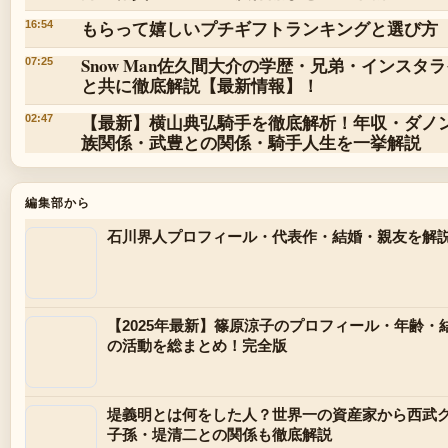
もらって嬉しいプチギフトランキングと選び方
16:54
Snow Man佐久間大介の学歴・兄弟・インス
07:25
と共に徹底解説【最新情報】！
【最新】横山典弘騎手を徹底解析！年収・ダノ
02:47
族関係・武豊との関係・騎手人生を一挙解説
編集部から
石川界人プロフィール・代表作・結婚・親友を解
【2025年最新】篠原涼子のプロフィール・年齢
の活動を総まとめ！完全版
堤義明とは何をした人？世界一の資産家から西武
子孫・堤清二との関係も徹底解説