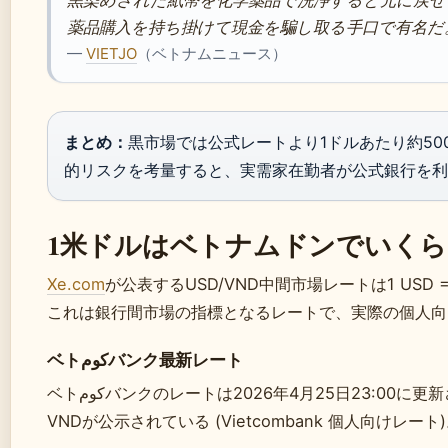
黒染めされた紙幣を化学薬品で洗浄すると元に戻せ
薬品購入を持ち掛けて現金を騙し取る手口で有名だ
—
VIETJO
（ベトナムニュース）
まとめ：
黒市場では公式レートより1ドルあたり約50
的リスクを考量すると、実需家在勤者が公式銀行を利
1米ドルはベトナムドンでいく
Xe.com
が公表するUSD/VND中間市場レートは1 USD = 26
ベトكومバンク最新レート
ベトكومバンクのレートは2026年4月25日23:00に更新され、USD買値26,108.00 VND、売上値26,368.00
VNDが公示されている (Vietcombank 個人向けレート