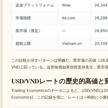
送金プラットフォーム
Wise
26,3
市場指標
Xe.com
26,2
黒市場（推定）
—
26,650
規制上限
Vietnam.vn
25,109
この比較が示すパターンは明确だ。黑市場の买値（26,650）は、ベトكومバンクの卖値（
VND上回っている。这意味着如果你想卖掉美元，黑市场
USD/VNDレートの歷史的高値
Trading Economicsのデータによると、USD/VNDは2
Economics)。この記録を境に、レートは一時的に