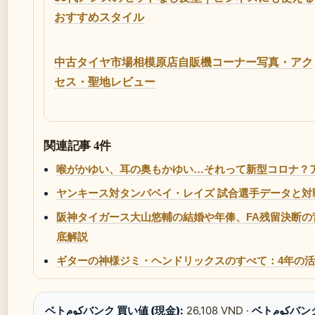
おすすめスタイル
中古タイヤ市場相模原店自販機コーナー写真・アク
セス・聖地レビュー
関連記事 4件
喉がかゆい、耳の奥もかゆい…それって新型コロナ？
ヤンキース対タンパベイ・レイズ 試合選手データと対
阪神タイガース大山悠輔の結婚や年俸、FA残留決断
底解説
ギターの神様ジミ・ヘンドリックスのすべて：4年の
ベトكومバンク 買い値 (現金):
26,108 VND ·
ベトوم