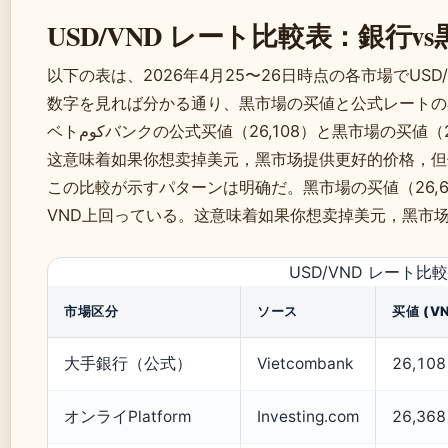
USD/VND レート比較表：銀行v
以下の表は、2026年4月25〜26日時点の各市場でUS
数字を見れば分かる通り、黒市場の买値と公式レートの
ベトكومバンクの公式买値（26,108）と黒市場の买値（26,650）の差は約542 VND/USD，
这意味着如果你想卖掉美元，黑市场提供更好的价格，但伴
この比較が示すパターンは明确だ。黑市場の买値（26,650）は、ベトكومバンクの卖値（
VND上回っている。这意味着如果你想卖掉美元，黑市场
USD/VND レート比
市場区分
ソース
买値 (VN
大手銀行（公式）
Vietcombank
26,108
オンライPlatform
Investing.com
26,368