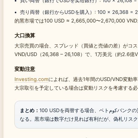
買い両替（銀行でUSDを卖给銀行）: 100 × 26,108 = 2
売り両替（銀行からUSDを購入）: 100 × 26,368 = 2,
的黑市場では100 USD ≈ 2,665,000〜2,670,000 
大口換算
大宗売買の場合、スプレッド（買値と売値の差）がコストに直結する。ベトوم
VND/USD（26,368 – 26,108）で、1万美元（約
変動注意
Investing.com
によれば、過去1年間のUSD/VND変動率は1
大宗取引を予定している場合は変動リスクを考慮する必
まとめ：
100 USDを両替する場合、ベトكومバンクの買値では2,610,800 VND、売上値では2,636,800 VNDに
なる。黒市場は数字だけ見れば有利だが、偽札リスク