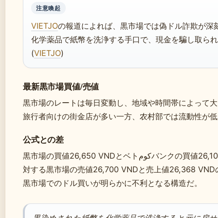
注意喚起
VIETJO
の報道によれば、黒市場では偽ドル詐欺が深
化学薬品で紙幣を洗浄する手口で、現金を騙し取られ
(
VIETJO
)
最新黒市場買値/売値
黒市場のレートは毎日変動し、地域や時間帯によって大
旅行者向けの街金店が多い一方、农村部では流動性が低
公式との差
黒市場の買値26,650 VNDとベトكومバンクの買値26,108 VNDの差は約542 VND/USD。
対する黒市場の売値26,700 VNDと売上値26,368 VND
黒市場でのドル買いが明らかに不利となる構造だ。