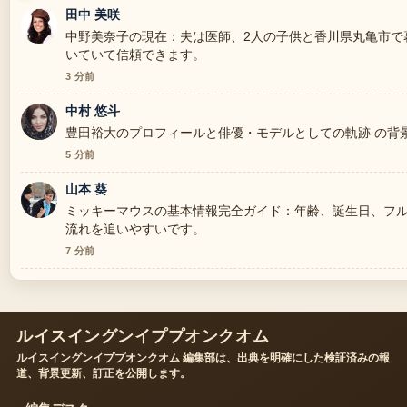
田中 美咲
中野美奈子の現在：夫は医師、2人の子供と香川県丸亀市で
いていて信頼できます。
3 分前
中村 悠斗
豊田裕大のプロフィールと俳優・モデルとしての軌跡 の背
5 分前
山本 葵
ミッキーマウスの基本情報完全ガイド：年齢、誕生日、フル
流れを追いやすいです。
7 分前
ルイスイングンイププオンクオム
ルイスイングンイププオンクオム 編集部は、出典を明確にした検証済みの報
道、背景更新、訂正を公開します。