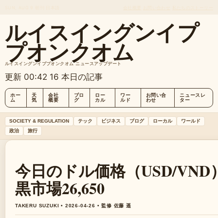
SUN, AUG 9
朝刊
日本語
会社概要
お問い合わせ
私たちのストーリー
ルイスイングンイプ
プオンクオム
ルイスイングンイププオンクオム ニュースアップデート
更新 00:42
16 本日の記事
ホー
天
会社
ブロ
ロー
ワー
お問い合
ニュースレ
ム
気
概要
グ
カル
ルド
わせ
ター
SOCIETY & REGULATION
テック
ビジネス
ブログ
ローカル
ワールド
政治
旅行
今日のドル価格（USD/VND）
黒市場26,650
TAKERU SUZUKI • 2026-04-26 • 監修 佐藤 遥