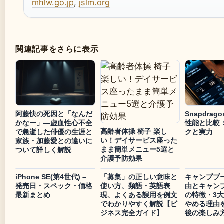
mhlw.go.jp
,
jslm.org
関連記事をさらに表示
阿藤快の死因と「なんだ
Snapdrago
かなー」—虚血性心不全
性能と比較
高齢者体操 椅子 楽し
で急逝した俳優の生涯と
クと実力
い！デイサービス座った
家族・加藤愛との違いに
まま簡単メニュー5選と
ついて詳しく解説
介護予防効果
iPhone SE(第4世代) –
「募集」の正しい意味と
キャンプブ
発売日・スペック・価格
使い方、類語・英語表
由とキャン
最新まとめ
現、よくある誤用を例文
の特徴・3
でわかりやすく解説【ビ
やめる理由
ジネス完全ガイド】
後の楽しみ