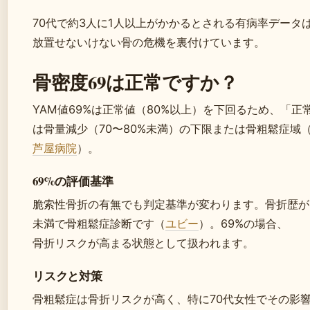
70代で約3人に1人以上がかかるとされる有病率データ
放置せないけない骨の危機を裏付けています。
骨密度69は正常ですか？
YAM値69%は正常値（80%以上）を下回るため、「正
は骨量減少（70〜80%未満）の下限または骨粗鬆症域
芦屋病院
）。
69%の評価基準
脆索性骨折の有無でも判定基準が変わります。骨折歴がな
未満で骨粗鬆症診断です（
ユビー
）。69%の場合、
骨折リスクが高まる状態として扱われます。
リスクと対策
骨粗鬆症は骨折リスクが高く、特に70代女性でその影