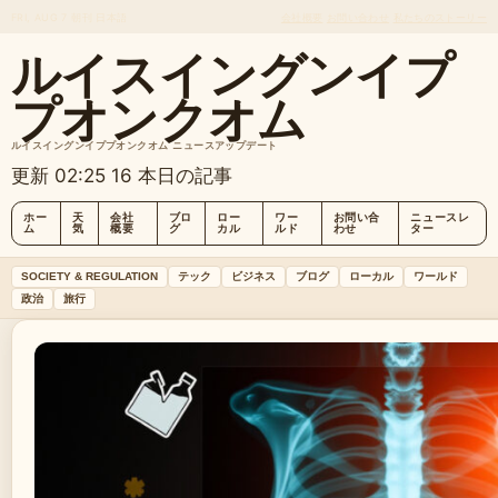
FRI, AUG 7
朝刊
日本語
会社概要
お問い合わせ
私たちのストーリー
ルイスイングンイプ
プオンクオム
ルイスイングンイププオンクオム ニュースアップデート
更新 02:25
16 本日の記事
ホー
天
会社
ブロ
ロー
ワー
お問い合
ニュースレ
ム
気
概要
グ
カル
ルド
わせ
ター
SOCIETY & REGULATION
テック
ビジネス
ブログ
ローカル
ワールド
政治
旅行