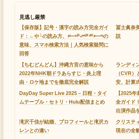
見逃し厳禁
【保存版】記号・漢字の読み方完全ガイ
冨士眞奈
ド：←や└の読み方、﷽の
説
意味、スマホ検索方法｜人気検索疑問に
回答
【ちむどんどん】沖縄方言の意味から
ランディ
2022年NHK朝ドラあらすじ・炎上理
（CVR）
由・ロケ地までを徹底完全解説
安、計算
DayDay Super Live 2025 – 日程・タイ
【2025
ムテーブル・セトリ・Hulu配信まとめ
全ガイド
出演作品
滝沢千佳が結婚、プロフィールと滝沢カ
クリステ
レンとの違い
現在の全