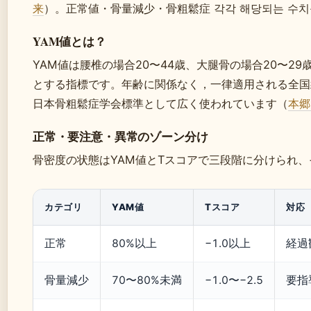
来
）。正常値・骨量減少・骨粗鬆症 각각 해당되는 수치를
YAM値とは？
YAM値は腰椎の場合20〜44歳、大腿骨の場合20〜29
とする指標です。年齢に関係なく，一律適用される全国
日本骨粗鬆症学会標準として広く使われています（
本郷
正常・要注意・異常のゾーン分け
骨密度の状態はYAM値とTスコアで三段階に分けられ
カテゴリ
YAM値
Tスコア
対応
正常
80%以上
−1.0以上
経過
骨量減少
70〜80%未満
−1.0〜−2.5
要指