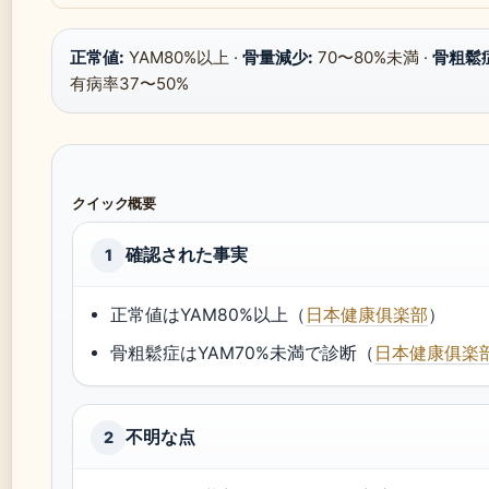
正常値:
YAM80%以上 ·
骨量減少:
70〜80%未満 ·
骨粗鬆症
有病率37〜50%
クイック概要
確認された事実
1
正常値はYAM80%以上（
日本健康俱楽部
）
骨粗鬆症はYAM70%未満で診断（
日本健康俱楽
不明な点
2