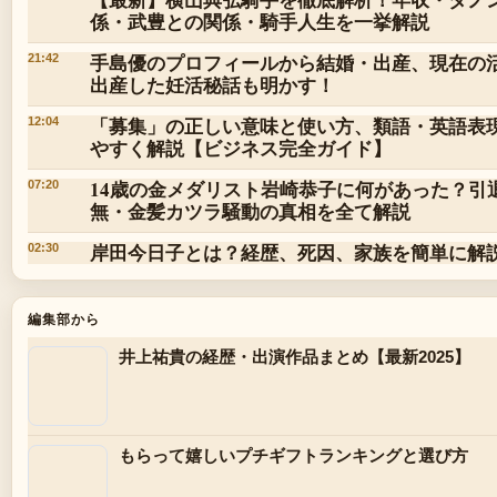
係・武豊との関係・騎手人生を一挙解説
手島優のプロフィールから結婚・出産、現在の活
21:42
出産した妊活秘話も明かす！
「募集」の正しい意味と使い方、類語・英語表
12:04
やすく解説【ビジネス完全ガイド】
14歳の金メダリスト岩崎恭子に何があった？引
07:20
無・金髪カツラ騒動の真相を全て解説
岸田今日子とは？経歴、死因、家族を簡単に解
02:30
編集部から
井上祐貴の経歴・出演作品まとめ【最新2025】
もらって嬉しいプチギフトランキングと選び方