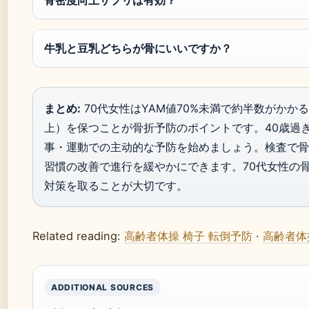
骨密度向上サプリは有効？
牛乳と豆乳どちらが骨にいいですか？
まとめ:
70代女性はYAM値70%未満で約半数がかかる
上）を保つことが骨折予防のポイントです。40歳過
事・運動での主动的な予防を始めましょう。検査で骨
習慣の改善で進行を緩やかにできます。70代女性の
対策を取ることが大切です。
Related reading:
高齢者体操 椅子 転倒予防
·
高齢者体
ADDITIONAL SOURCES