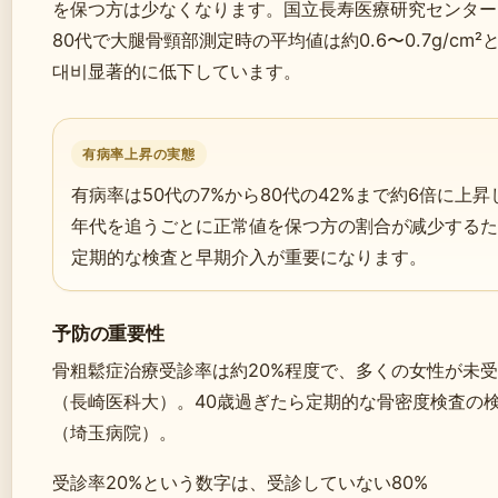
を保つ方は少なくなります。国立長寿医療研究センター
80代で大腿骨頸部測定時の平均値は約0.6〜0.7g/c
대비显著的に低下しています。
有病率上昇の実態
有病率は50代の7%から80代の42%まで約6倍に上
年代を追うごとに正常値を保つ方の割合が减少するた
定期的な検査と早期介入が重要になります。
予防の重要性
骨粗鬆症治療受診率は約20%程度で、多くの女性が未
（長崎医科大）。40歳過ぎたら定期的な骨密度検査の
（埼玉病院）。
受診率20%という数字は、受診していない80%