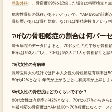
整形外科
）。骨密度69%を記録した場合は精密検査と
脆索性骨折の既往があるかどうかで、YAM69%の診断
骨折歴があれば骨粗鬆症、なければ要精密検査という判
70代の骨粗鬆症の割合は何パー
埼玉病院のデータによると、70代女性の約半数が骨粗鬆
60代は約3人に1人、70代は約2人に1人が骨粗鬆症と
70代女性の有病率
長崎医科大の統計では日本人女性の骨粗鬆症有病率は50代7
80代42%となり 年代が上がるごとに有病率が上昇しま
80代女性の骨密度はどのくらいですか？
80代女性は有病率が42%となり、70代の37%からさ
年齢相応の骨密度はYAM値60〜70%程度になるケース