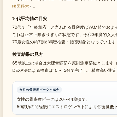
崎医科大
）。
70代平均値の目安
70代で「年齢相応」と言われる骨密度はYAM値でおよ
これは正常下限ぎりぎりの状態です。令和3年度的女人
70歳女性の約7割が精密検査・指導対象となっています
検査結果の見方
65歳以上の場合は大腿骨頸部を原則測定部位とします
DEXA法による検査は10〜15分で完了し、精度高い測
女性の骨密度ピークと減少
女性の骨密度ピークは20〜44歳頃で、
50歳頃の閉経後にエストロゲン低下により骨密度低