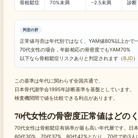
骨粗鬆症
70%未満
−2.5未満
診断
判定の肝
正常値与否は年代別ではなく、YAM値80%以上かで
70代女性の場合，年龄相応の骨密度でもYAM70%
以下なら骨粗鬆症リスクありと判定されます（
BJD
）
この基準は年代に関わらず全国共通で、
日本骨代謝学会1995年診断基準を基盤としています。
検査機関間で値を比較できる利点があります。
70代女性の骨密度正常値はどの
70代女性は骨粗鬆症有病率が最も高い年代層です。日本
60代30%、70代37%、80代42%となり，70代で約