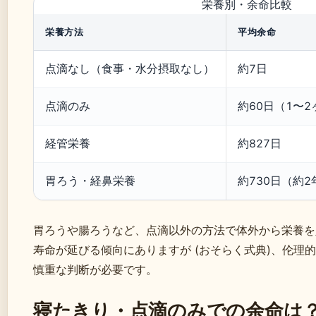
栄養別・余命比較
栄養方法
平均余命
点滴なし（食事・水分摂取なし）
約7日
点滴のみ
約60日（1〜2
経管栄養
約827日
胃ろう・経鼻栄養
約730日（約2
胃ろうや腸ろうなど、点滴以外の方法で体外から栄養を
寿命が延びる倾向にありますが (おそらく式典)、伦理
慎重な判断が必要です。
寝たきり・点滴のみでの余命は