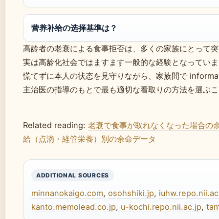
营养补给の选择基準は？
高龄者の老衰による食事拒否は、多くの家族にとって突
実は高龄化社会ではますます一般的な経験となっていま
慌てずに本人の状态を見守りながら、家族間で informat
主治医の指導のもとで最も適切な看取りの方法を選ぶこ
Related reading:
老衰で食事が取れなくなった場合の
給（点滴・経管栄養）別の余命データ
ADDITIONAL SOURCES
minnanokaigo.com
,
osohshiki.jp
,
iuhw.repo.nii.ac
kanto.memolead.co.jp
,
u-kochi.repo.nii.ac.jp
,
tam