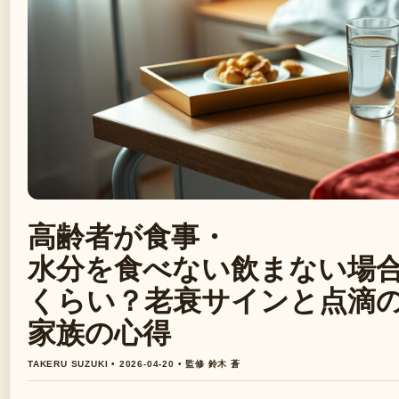
高齢者が食事・
水分を食べない飲まない場
くらい？老衰サインと点滴
家族の心得
TAKERU SUZUKI • 2026-04-20 • 監修 鈴木 蒼