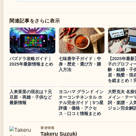
関連記事をさらに表示
パズドラ攻略ガイド｜
七味唐辛子ガイド：中
【2025年最
2025年最新情報まとめ
身・歴史・選び方・購
子のプロフィ
入方法
齢・結婚・子
居・熱愛・現
を総まとめ！
入来茉里の現在は？元
ヨコハマ グランド イン
大野克夫 名探
旦那・再婚・子供など
ターコンチネンタル ホ
メイン・テーマ 
最新情報
テル完全ガイド｜5つ星
詞・楽譜・人
評価・価格・アクセ
ジョン完全解
ス・口コミ情報まとめ
筆者情報
Takeru Suzuki