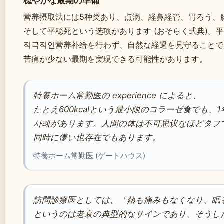
穏やかな最期の準備
营养摂取法には5种类あり、点滴、経鼻経管、胃ろう、
そして平穏死という选项があります (おそらく式典)。
적극적인营养补给を行わず、自然な経過を見守ることで
苦痛が少ない最期を実現できる可能性があります。
特養ホーム常勤医の experience によると、
たとえ600kcalという最小限のコラーゼ食でも、
사례があります。人間の体は不可思议なほどタフ
同時に儚い也存在でもあります。
特養ホーム常勤医 (ゲートハウス)
訪問診療医としては、「熱も痛みもなくなり、眠
というのは老衰の典型的なサインであり、そうし