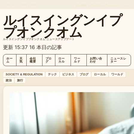
SUN, AUG 9
昼版
日本語
会社概要
お問い合わせ
私たちのストーリー
ルイスイングンイプ
プオンクオム
ルイスイングンイププオンクオム ニュースアップデート
更新 15:37
16 本日の記事
ホー
天
会社
ブロ
ロー
ワー
お問い合
ニュースレ
ム
気
概要
グ
カル
ルド
わせ
ター
SOCIETY & REGULATION
テック
ビジネス
ブログ
ローカル
ワールド
政治
旅行