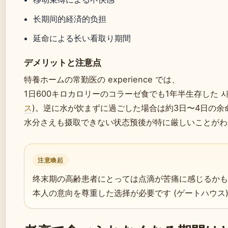
长期间的経済的负担
延命による长い看取り期間
デメリットと注意点
特養ホームの常勤医の experience では、
1日600キロカロリーのコラーゼ食でも1年半生存した 사
ス
)。逆に水が饮まずに過ごした場合は約3日〜4日の余命
水分さえも摄取できない状态预後が特に厳しいことがわ
注意喚起
终末期の高齢患者にとっては点滴が苦痛に感じるかも
本人の意向を尊重した选择が必要です (ゲートハウス