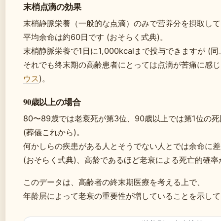
末梢点滴の効果
末梢静脈栄養（一般的な点滴）のみで营养分を摂取して
平均余命は約60日です (おそらく式典)。
末梢静脈栄養で1日に1,000kcalまで投与できますが (同
それでも终末期の高齢患者にとっては点滴が苦痛に感じる
ウス
)。
90歳以上の場合
80〜89歳では老衰死が第3位、90歳以上では第1位の
(葬儀これから)。
何かしらの疾患がある人とそうでない人とでは余命に差
(おそらく式典)、高龄であるほど老衰による死亡的確率
このデータは、高齢者の終末期医療を考える上で、
年龄层によって老衰の重要性が増していることを示して