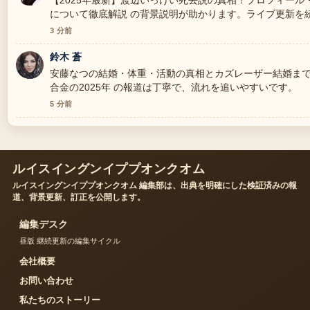
【2025年最新】渡辺いっけい死去説の真相！プロフィー
について徹底解説 の背景説明が助かります。ライブ更新を
3 分前
鈴木 蒼
安藤なつの結婚・体重・活動の真相とカズレーザー結婚ま
合金の2025年 の報道は丁寧で、流れを追いやすいです。
5 分前
ルイスイングンイププオンクオム
ルイスイングンイププオンクオム 編集部は、出典を明確にした検証済みの報
道、背景更新、訂正を公開します。
編集デスク
昼版 継続更新の編集サイクル
会社概要
お問い合わせ
私たちのストーリー