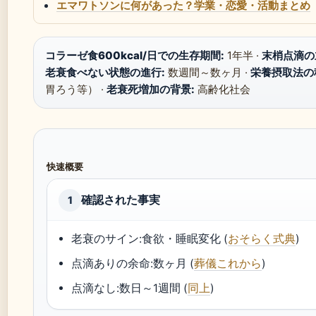
エマワトソンに何があった？学業・恋愛・活動まとめ
コラーゼ食600kcal/日での生存期間:
1年半 ·
末梢点滴の
老衰食べない状態の進行:
数週間～数ヶ月 ·
栄養摂取法の
胃ろう等） ·
老衰死増加の背景:
高齢化社会
快速概要
確認された事実
1
老衰のサイン:食欲・睡眠変化 (
おそらく式典
)
点滴ありの余命:数ヶ月 (
葬儀これから
)
点滴なし:数日～1週間 (
同上
)