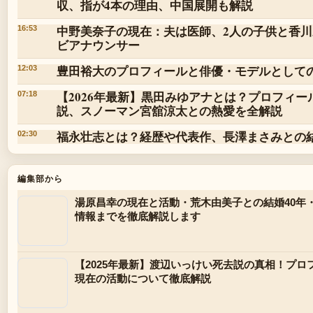
収、指が4本の理由、中国展開も解説
中野美奈子の現在：夫は医師、2人の子供と香
16:53
ビアナウンサー
豊田裕大のプロフィールと俳優・モデルとして
12:03
【2026年最新】黒田みゆアナとは？プロフィ
07:18
説、スノーマン宮舘涼太との熱愛を全解説
福永壮志とは？経歴や代表作、長澤まさみとの
02:30
編集部から
湯原昌幸の現在と活動・荒木由美子との結婚40年
情報までを徹底解説します
【2025年最新】渡辺いっけい死去説の真相！プ
現在の活動について徹底解説