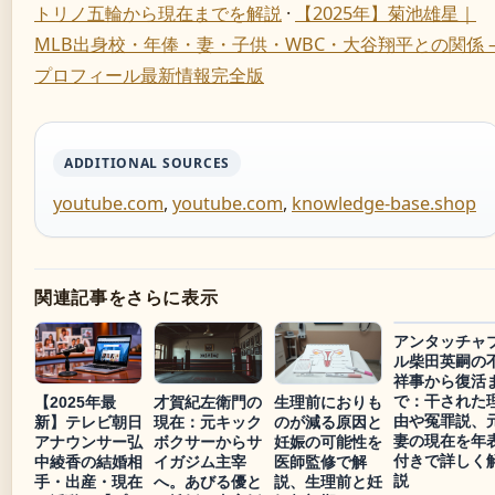
トリノ五輪から現在までを解説
·
【2025年】菊池雄星｜
MLB出身校・年俸・妻・子供・WBC・大谷翔平との関係 
プロフィール最新情報完全版
ADDITIONAL SOURCES
youtube.com
,
youtube.com
,
knowledge-base.shop
関連記事をさらに表示
アンタッチャ
ル柴田英嗣の
祥事から復活
で：干された
【2025年最
才賀紀左衛門の
生理前におりも
由や冤罪説、
新】テレビ朝日
現在：元キック
のが減る原因と
妻の現在を年
アナウンサー弘
ボクサーからサ
妊娠の可能性を
付きで詳しく
中綾香の結婚相
イガジム主宰
医師監修で解
説
手・出産・現在
へ。あびる優と
説、生理前と妊