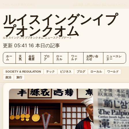
THU, AUG 6
朝刊
日本語
会社概要
お問い合わせ
私たちのストーリー
ルイスイングンイプ
プオンクオム
ルイスイングンイププオンクオム ニュースアップデート
更新 05:41
16 本日の記事
ホー
天
会社
ブロ
ロー
ワー
お問い合
ニュースレ
ム
気
概要
グ
カル
ルド
わせ
ター
SOCIETY & REGULATION
テック
ビジネス
ブログ
ローカル
ワールド
政治
旅行