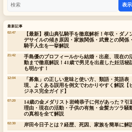
表示
最新記事
【最新】横山典弘騎手を徹底解析！年収・ダノ
02:47
デサイルの傾き原因・家族関係・武豊との関係
騎手人生を一挙解説
手島優のプロフィールから結婚・出産、現在の
21:42
動まで徹底解説！41歳で男児を出産した妊活秘
も明かす！
「募集」の正しい意味と使い方、類語・英語表
12:04
現、よくある誤用を例文でわかりやすく解説【
ジネス完全ガイド】
14歳の金メダリスト岩崎恭子に何があった？引
07:20
理由・現在の活動・子供の有無・金髪カツラ騒
の真相を全て解説
岸田今日子とは？経歴、死因、家族を簡単に解
02:30