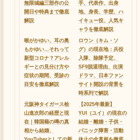
無限城編三部作の公
手、代表作、出身
開日や特典まで徹底
地、身長、学歴、ハ
解説
イキュー役、人気キ
ャラを徹底解説
喉がかゆい、耳の奥
ロウン（キム・ソ
もかゆい…それって
グ）の現在地：兵役
新型コロナ？アレル
入隊、除隊予定、
ギーとの見分け方や
SF9脱退理由、出演
症状の期間、受診の
ドラマ、日本ファン
目安を徹底解説
サイト開設の背景を
時系列で解説
元阪神タイガース桧
【2025年最新】
山進次郎の経歴と現
YUI（ユイ）の現在の
在｜韓国籍の噂の真
結婚・離婚・子供・
相から結婚、
パニック障害・活動
YouTuberとしての新
休止の全真相を徹底