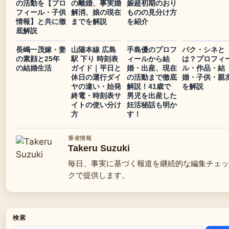
の活動を【プロ
の離婚、事実婚
娠超初期のおり
フィール・子供
解消、娘の現在
ものの見分け方
情報】と共に徹
までを解説
を紹介
底解説
長嶋一茂嫁・妻
山陽本線 広島
手島優のプロフ
パク・シネと
の素顔と25年
駅 下り 時刻表
ィールから結
は？プロフィ
の結婚生活
ガイド｜平日と
婚・出産、現在
ル・作品・結
休日の運行ダイ
の活動まで徹底
婚・子供・親
ヤの違い・始発
解説！41歳で
を解説
終電・時刻表サ
男児を出産した
イトの使い分け
妊活秘話も明か
方
す！
筆者情報
Takeru Suzuki
毎日、事実に基づく報道を継続的な編集チェッ
クで提供します。
検索