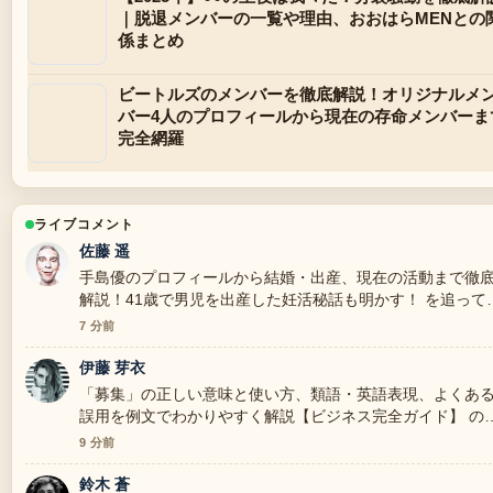
｜脱退メンバーの一覧や理由、おおはらMENとの
係まとめ
ビートルズのメンバーを徹底解説！オリジナルメ
バー4人のプロフィールから現在の存命メンバーま
完全網羅
ライブコメント
佐藤 遥
手島優のプロフィールから結婚・出産、現在の活動まで徹
解説！41歳で男児を出産した妊活秘話も明かす！ を追って
ますが、この解説は落ち着いていて信頼できます。
7 分前
伊藤 芽衣
「募集」の正しい意味と使い方、類語・英語表現、よくあ
誤用を例文でわかりやすく解説【ビジネス完全ガイド】 の
景説明が助かります。ライブ更新を続けてください。
9 分前
鈴木 蒼