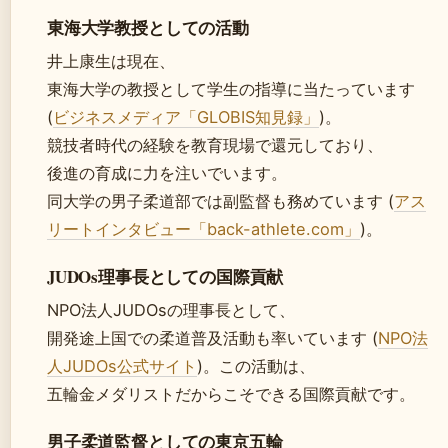
東海大学教授としての活動
井上康生は現在、
東海大学の教授として学生の指導に当たっています
(
ビジネスメディア「GLOBIS知見録」
)。
競技者時代の経験を教育現場で還元しており、
後進の育成に力を注いでいます。
同大学の男子柔道部では副監督も務めています (
アス
リートインタビュー「back-athlete.com」
)。
JUDOs理事長としての国際貢献
NPO法人JUDOsの理事長として、
開発途上国での柔道普及活動も率いています (
NPO法
人JUDOs公式サイト
)。この活動は、
五輪金メダリストだからこそできる国際貢献です。
男子柔道監督としての東京五輪