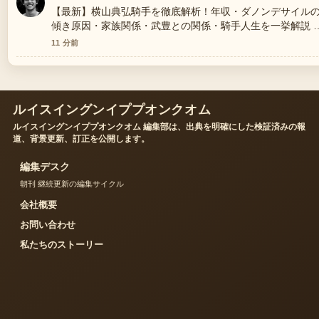
【最新】横山典弘騎手を徹底解析！年収・ダノンデサイル
傾き原因・家族関係・武豊との関係・騎手人生を一挙解説 
報道は丁寧で、流れを追いやすいです。
11 分前
ルイスイングンイププオンクオム
ルイスイングンイププオンクオム 編集部は、出典を明確にした検証済みの報
道、背景更新、訂正を公開します。
編集デスク
朝刊 継続更新の編集サイクル
会社概要
お問い合わせ
私たちのストーリー