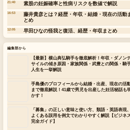
素股の妊娠確率と性病リスクを数値で解説
21:40
藤井貴彦とは？経歴・年収・結婚・現在の活動
16:53
とめ
早田ひなの怪我と復活、経歴・年収まとめ
12:05
編集部から
【最新】横山典弘騎手を徹底解析！年収・ダノン
サイルの傾き原因・家族関係・武豊との関係・騎
人生を一挙解説
手島優のプロフィールから結婚・出産、現在の活
まで徹底解説！41歳で男児を出産した妊活秘話も
かす！
「募集」の正しい意味と使い方、類語・英語表現
よくある誤用を例文でわかりやすく解説【ビジネ
完全ガイド】