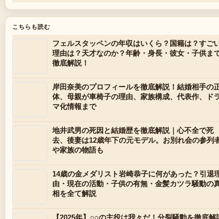
こちらも読む
フェルスタッペンの年収はいくら？国籍は？すご
理由は？天才なのか？年齢・身長・彼女・子供ま
徹底解説！
岸田奈美のプロフィールを徹底解説！結婚相手の
体、母親が車椅子の理由、家族構成、代表作、ド
マ化情報まで
地井武男の死因と結婚歴を徹底解説｜心不全で死
去、後妻は12歳年下の元モデル。お別れ会の参列
や家族の物語も
14歳の金メダリスト岩崎恭子に何があった？引退
由・現在の活動・子供の有無・金髪カツラ騒動の
相を全て解説
【2025年】○○の主役は我々だ！分裂騒動を徹底解