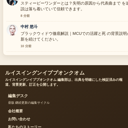
スティービーワンダーとは？失明の原因から代表曲まで を
説は落ち着いていて信頼できます。
8 分前
中村 悠斗
ブラックウィドウ徹底解説｜MCUでの活躍と死 の背景説
新を続けてください。
10 分前
ルイスイングンイププオンクオム
ルイスイングンイププオンクオム 編集部は、出典を明確にした検証済みの報
道、背景更新、訂正を公開します。
編集デスク
昼版 継続更新の編集サイクル
会社概要
お問い合わせ
私たちのストーリー