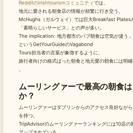
Redditのirishtourismコミュニティ
では、
地元に愛される朝食店の情報が頻繁に行き交う。
McHughs（ガルウェイ）では巨大Breakfast Plat
「素晴らしいサービス」との声が多い。
The implication: 地方都市のパブ朝食は空気が違う」
というGetYourGuideのVagabond
Tours担当者の言葉が象徴するように、
旅行者向けの格式ばった朝食と地元愛の朝食には明確
。
ムーリングァーで最高の朝食は
か？
ムーリングァーはダブリンからのアクセス良好ながら
を持つ。
TripAdvisorのムーリングァーランキングには10店
アップされている。