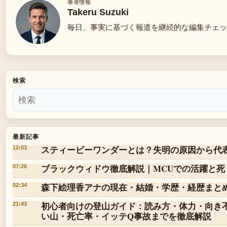
筆者情報
Takeru Suzuki
毎日、事実に基づく報道を継続的な編集チェッ
検索
最新記事
スティービーワンダーとは？失明の原因から代
12:03
ブラックウィドウ徹底解説｜MCUでの活躍と死
07:26
森下絵理香アナの現在・結婚・学歴・経歴まと
02:34
初心者向けの登山ガイド：読み方・体力・向き
21:43
い山・死亡率・イッテQ事故までを徹底解説