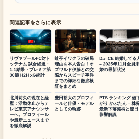
関連記事をさらに表示
リヴァプールFC対ト
蛙亭イワクラの破局
Da-iCE 結婚してる
ッテナム 試合経過・
理由を本人告白！オ
– 2025年11月全員
1-1結果・プレミア第
ズワルド伊藤との交
婚の最新状況
30節 H2H xG統計
際からスピーチ事件
までの詳細な徹底検
証をまとめ
北川莉央の現在と経
豊田裕大のプロフィ
PTS ランキング 値
歴：活動休止からテ
ールと俳優・モデル
がり かぶたん – 株
レビ東京アナウンサ
としての軌跡
最新下落銘柄と翌日
ーへ。プロフィール
影響解説
や最新ニュースまで
を徹底解説