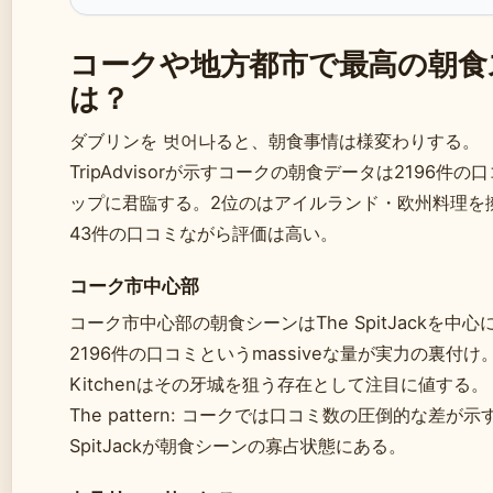
コークや地方都市で最高の朝食
は？
ダブリンを 벗어나ると、朝食事情は様変わりする。
TripAdvisorが示すコークの朝食データは2196件の
ップに君臨する。2位の
はアイルランド・欧州料理を
43件の口コミながら評価は高い。
コーク市中心部
コーク市中心部の朝食シーンはThe SpitJackを中
2196件の口コミというmassiveな量が実力の裏付け。P
Kitchenはその牙城を狙う存在として注目に値する。
The pattern: コークでは口コミ数の圧倒的な差が示
SpitJackが朝食シーンの寡占状態にある。