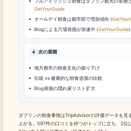
フルアイリッシュ朝食はダブリン観光の名物
GetYourGuide
オールデイ朝食は都市部で増加傾向 (
GetYour
Blogによる穴場発掘が加速中 (
GetYourGuide
)
次の展開
4
地方都市の朝食文化の掘り下げ
伝統 vs 健康的な朝食选项の比較
Blog発掘の隠れ家リスト扩大
ダブリンの朝食事情はTripAdvisorの評価データを
上がる。597件の口コミを持つ
がトップに立ち、2位は