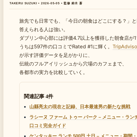
TAKERU SUZUKI • 2026-05-05 • 監修 鈴木 蒼
旅先でも日常でも、「今日の朝食はどこにする？」と
答えられる人は強い。
ダブリン中心部には評価4.7以上を獲得した朝食店が1
うち
は597件の口コミでRated #1に輝く。
TripAdviso
が示す評価データを足がかりに、
伝統のフルアイリッシュから穴場のカフェまで、
各都市の実力を比較していく。
関連記事 4件
山縣亮太の現在と記録、日本最速男の新たな挑戦
ラシーヌ ファーム トゥー パーク – メニュー・ラ
口コミ完全ガイド
ケンタッキー ランチ 500円 土日 – メニュー・期