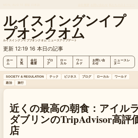
MON, AUG 10
昼版
日本語
会社概要
お問い合わせ
私たちのストーリー
ルイスイングンイプ
プオンクオム
ルイスイングンイププオンクオム ニュースアップデート
更新 12:19
16 本日の記事
ホー
天
会社
ブロ
ロー
ワー
お問い合
ニュースレ
ム
気
概要
グ
カル
ルド
わせ
ター
SOCIETY & REGULATION
テック
ビジネス
ブログ
ローカル
ワールド
政治
旅行
近くの最高の朝食：アイル
ダブリンのTripAdvisor高
店