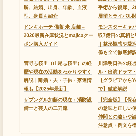
勝、結婚、出身、年齢、血液
手術から復帰、2
型、身長も紹介
展望とライバル
ドンキホーテ 備蓄 米 店舗 –
モンスターキャ
2026最新在庫状況とmajicaクー
収7億円の真相と
ポン購入ガイド
｜整形疑惑や愛
係も全て徹底解
菅野志桜里（山尾志桜里）の経
川津明日香の経
歴や現在の活動をわかりやすく
ル・出演ドラマ
解説｜離婚・夫・子供・落選情
【グラビアからYo
報も【2025年最新】
で】徹底解説
ザブングル加藤の現在：消防設
【完全版】【保
備士と芸人の二刀流
の意味と正しい
仲間との違いや
注意点・例文を