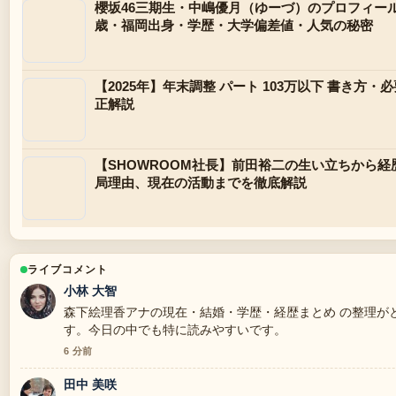
櫻坂46三期生・中嶋優月（ゆーづ）のプロフィール
歳・福岡出身・学歴・大学偏差値・人気の秘密
【2025年】年末調整 パート 103万以下 書き方・必
正解説
【SHOWROOM社長】前田裕二の生い立ちから
局理由、現在の活動までを徹底解説
ライブコメント
小林 大智
森下絵理香アナの現在・結婚・学歴・経歴まとめ の整理が
す。今日の中でも特に読みやすいです。
6 分前
田中 美咲