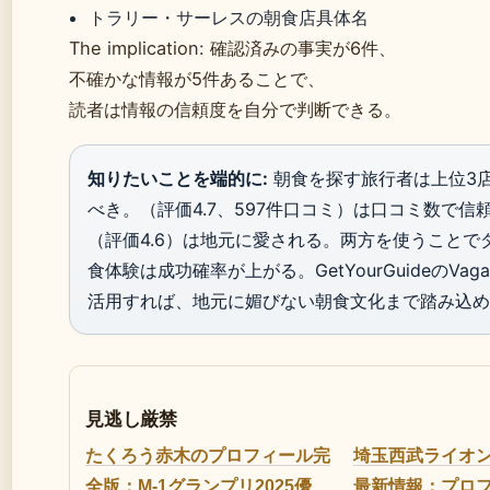
トラリー・サーレスの朝食店具体名
The implication: 確認済みの事実が6件、
不確かな情報が5件あることで、
読者は情報の信頼度を自分で判断できる。
知りたいことを端的に:
朝食を探す旅行者は
上位3
べき。
（評価4.7、597件口コミ）は口コミ数で信
（評価4.6）は地元に愛される。两方を使うことで
食体験は成功確率が上がる。GetYourGuideのVagabo
活用すれば、地元に媚びない朝食文化まで踏み込め
見逃し厳禁
たくろう赤木のプロフィール完
埼玉西武ライオ
全版：M-1グランプリ2025優
最新情報：プロ