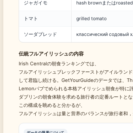
ジャガイモ
hash brownまたはroasted
トマト
grilled tomato
ソーダブレッド
классический содовый х
伝統フルアイリッシュの内容
Irish Centralの朝食ランキングでは、
フルアイリッシュブレックファーストがアイルランド
して君臨し続ける。GetYourGuideのデータでは、The 
Lemonパブでめられる本格アイリッシュ朝食が特に
ダブリンの朝食体験を求める旅行者の定番ルートとな
この構成を眺めると分かるが、
フルアイリッシュは量と营养のバランスが旅行者和，
データの限界について