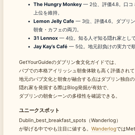
The Hungry Monkey
— 2位、評価4.8。口
上位を維持。
Lemon Jelly Cafe
— 3位、評価4.6。ダブリ
朝食・カフェの両刀。
31 Lennox
— 4位。知る人ぞ知る隠れ家とし
Jay Kay’s Café
— 5位。地元顔負けの実力で
GetYourGuideのダブリン食文化ガイドでは、
パブでの本格アイリッシュ朝食体験も高く評価されて
地元のパブ文化と朝食が融合する点はダブリン独自の
隠れ家を発掘する際はBlog発掘が有効で、
ダブリンの朝食シーンの多様性を確認できる。
ユニークスポット
Dublin_best_breakfast_spots（Wanderlog）
が挙げる中で
や
も注目に値する。
Wanderlog
ではMet