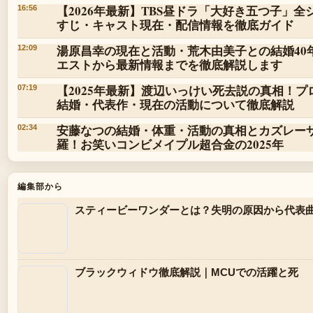
【2026年最新】TBS昼ドラ「大好き五つ子」
16:56
すじ・キャスト現在・配信情報を徹底ガイド
湯原昌幸の現在と活動・荒木由美子との結婚40
12:09
エストから最新情報までを徹底解説します
【2025年最新】渡辺いっけい死去説の真相！
07:19
結婚・代表作・現在の活動について徹底解説
安藤なつの結婚・体重・活動の真相とカズレー
02:34
羅！お笑いコンビメイプル超合金の2025年
編集部から
スティービーワンダーとは？失明の原因から代表
ブラックウィドウ徹底解説｜MCUでの活躍と死