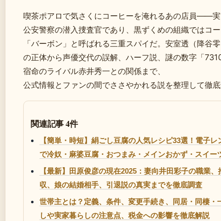
喫茶ポアロで気さくにコーヒーを淹れるあの店員――実
公安警察の潜入捜査官であり、黒ずくめの組織ではコー
「バーボン」と呼ばれる三重スパイだ。安室透（降谷零
の正体から声優交代の誤解、ハーフ説、謎の数字「731
宿命のライバル赤井秀一との関係まで、
公式情報とファンの間でささやかれる説を整理して徹底
関連記事 4件
【簡単・時短】絹ごし豆腐の人気レシピ33選！電子レ
で冷奴・麻婆豆腐・おつまみ・メインおかず・スイー
【最新】田原俊彦の現在2025：妻向井田彩子の職業、
収、娘の結婚相手、引退説の真実までを徹底調査
世帯主とは？定義、条件、変更手続き、同居・同棲・
しや実家暮らしの注意点、税金への影響を徹底解説