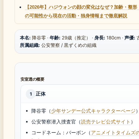
【2026年】ハジウォンの顔の変化はなぜ？加齢・整形
の可能性から現在の活動・独身情報まで徹底解説
本名:
降谷零 ·
年齢:
29歳（推定） ·
身長:
180cm ·
声優:
古
所属組織:
公安警察 / 黒ずくめの組織
安室透の概要
正体
1
降谷零（
少年サンデー公式キャラクターページ
公安警察潜入捜査官（
読売テレビ公式サイト
）
コードネーム：バーボン（
アニメイトタイムズ