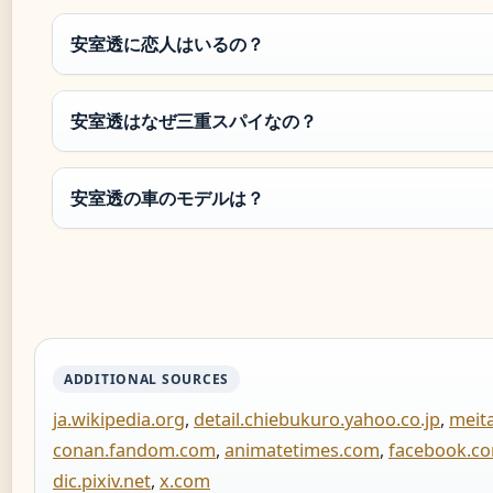
安室透に恋人はいるの？
安室透はなぜ三重スパイなの？
安室透の車のモデルは？
ADDITIONAL SOURCES
ja.wikipedia.org
,
detail.chiebukuro.yahoo.co.jp
,
meita
conan.fandom.com
,
animatetimes.com
,
facebook.c
dic.pixiv.net
,
x.com