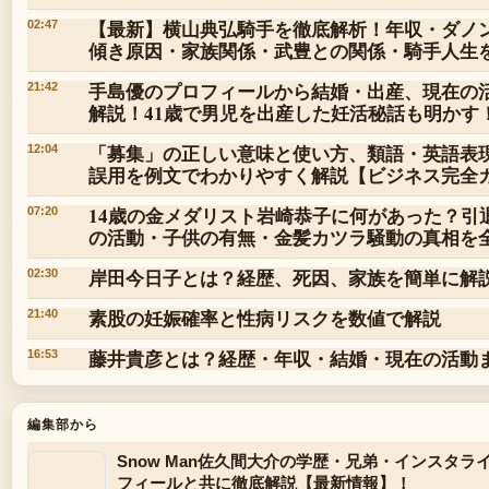
【最新】横山典弘騎手を徹底解析！年収・ダノ
02:47
傾き原因・家族関係・武豊との関係・騎手人生
手島優のプロフィールから結婚・出産、現在の
21:42
解説！41歳で男児を出産した妊活秘話も明かす
「募集」の正しい意味と使い方、類語・英語表
12:04
誤用を例文でわかりやすく解説【ビジネス完全
14歳の金メダリスト岩崎恭子に何があった？引
07:20
の活動・子供の有無・金髪カツラ騒動の真相を
岸田今日子とは？経歴、死因、家族を簡単に解
02:30
素股の妊娠確率と性病リスクを数値で解説
21:40
藤井貴彦とは？経歴・年収・結婚・現在の活動
16:53
編集部から
Snow Man佐久間大介の学歴・兄弟・インスタラ
フィールと共に徹底解説【最新情報】！