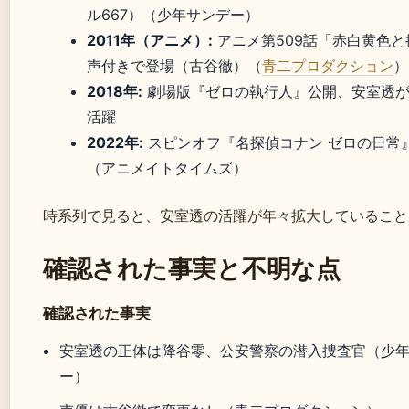
ル667）（少年サンデー）
2011年（アニメ）:
アニメ第509話「赤白黄色と
声付きで登場（古谷徹）（
青二プロダクション
）
2018年:
劇場版『ゼロの執行人』公開、安室透
活躍
2022年:
スピンオフ『名探偵コナン ゼロの日常
（アニメイトタイムズ）
時系列で見ると、安室透の活躍が年々拡大していること
確認された事実と不明な点
確認された事実
安室透の正体は降谷零、公安警察の潜入捜査官（少
ー）