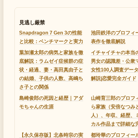
見逃し厳禁
Snapdragon 7 Gen 3の性能
池田鉄洋のプロフィ
と比較：ベンチマークと実力
表作を徹底解説
葉加瀬太郎の病気と家族を徹
イチャイチャの本当
底解説：ラムゼイ症候群の症
男女の認識差・公衆
状・経過、妻・高田真由子と
女性100人調査デー
の結婚、子供の人数、高嶋ち
解説|恋愛完全ガイド
さ子との関係
島崎俊郎の死因と経歴｜アダ
山崎育三郎のプロフ
モちゃんの生涯
ら家族（安倍なつみ
人）、年収、経歴、
カル作品まで詳細な
【永久保存版】北条時宗の実
都玲華のプロフィー