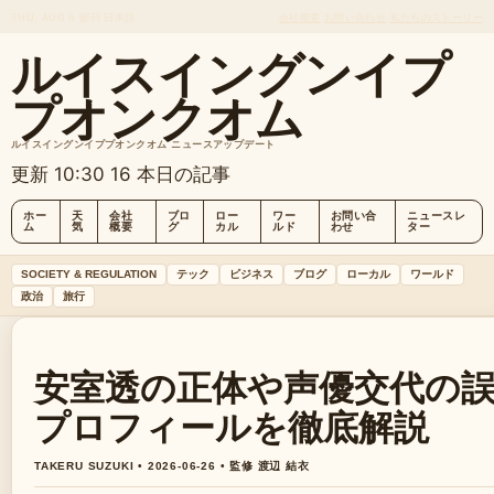
THU, AUG 6
朝刊
日本語
会社概要
お問い合わせ
私たちのストーリー
ルイスイングンイプ
プオンクオム
ルイスイングンイププオンクオム ニュースアップデート
更新 10:30
16 本日の記事
ホー
天
会社
ブロ
ロー
ワー
お問い合
ニュースレ
ム
気
概要
グ
カル
ルド
わせ
ター
SOCIETY & REGULATION
テック
ビジネス
ブログ
ローカル
ワールド
政治
旅行
安室透の正体や声優交代の
プロフィールを徹底解説
TAKERU SUZUKI • 2026-06-26 • 監修 渡辺 結衣