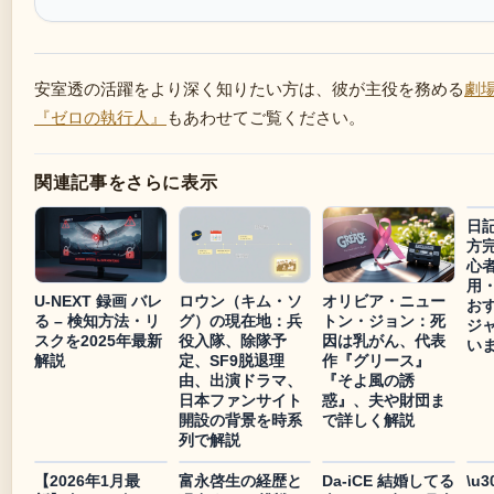
安室透の活躍をより深く知りたい方は、彼が主役を務める
劇
『ゼロの執行人』
もあわせてご覧ください。
関連記事をさらに表示
日
方
心
用
U-NEXT 録画 バレ
ロウン（キム・ソ
オリビア・ニュー
お
る – 検知方法・リ
グ）の現在地：兵
トン・ジョン：死
ジ
スクを2025年最新
役入隊、除隊予
因は乳がん、代表
い
解説
定、SF9脱退理
作『グリース』
由、出演ドラマ、
『そよ風の誘
日本ファンサイト
惑』、夫や財団ま
開設の背景を時系
で詳しく解説
列で解説
【2026年1月最
富永啓生の経歴と
Da-iCE 結婚してる
\u3