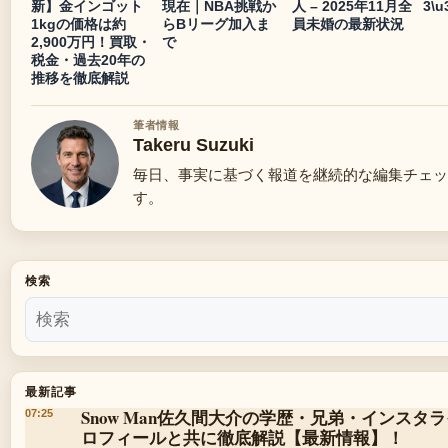
新】金インゴット
現在｜NBA挑戦か
人 – 2025年11月全
3\u
1kgの価格は約
らBリーグ加入ま
員未婚の最新状況
2,900万円！買取・
で
税金・過去20年の
推移を徹底解説
筆者情報
Takeru Suzuki
毎日、事実に基づく報道を継続的な編集チェッ
す。
検索
最新記事
Snow Man佐久間大介の学歴・兄弟・インスタ
07:25
ロフィールと共に徹底解説【最新情報】！